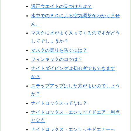
適正ウエイトの見つけ方は？
水中でのＢＣによる空気調整がわかりませ
ん。
マスクに水がよく入ってくるのですがどう
してでしょうか？
マスクの曇りを防ぐには？
フィンキックのコツは？
ナイトダイビングは初心者でもできます
か？
ステップアップはした方がよいのでしょう
か？
ナイトロックスってなに？
ナイトロックス・エンリッチドエアー利点
と欠点
ナイトロックス・エンリッチドエアーっ