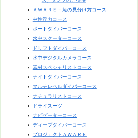
ス）タンクのご提供
ＡＷＡＲＥ－魚の見分け方コース
中性浮力コース
ボートダイバーコース
水中スクーターコース
ドリフトダイバーコース
水中デジタルカメラコース
器材スペシャリストコース
ナイトダイバーコース
マルチレベルダイバーコース
ナチュラリストコース
ドライスーツ
ナビゲーターコース
ディープダイバーコース
プロジェクトＡＷＡＲＥ