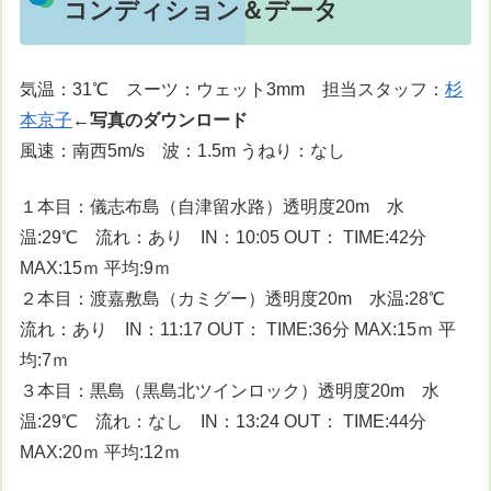
コンディション＆データ
気温：31℃ スーツ：ウェット3mm 担当スタッフ：
杉
本京子
←写真のダウンロード
風速：南西5m/s 波：1.5m うねり：なし
１本目：儀志布島（自津留水路）透明度20m 水
温:29℃ 流れ：あり IN：10:05 OUT： TIME:42分
MAX:15ｍ 平均:9ｍ
２本目：渡嘉敷島（カミグー）透明度20m 水温:28℃
流れ：あり IN：11:17 OUT： TIME:36分 MAX:15ｍ 平
均:7ｍ
３本目：黒島（黒島北ツインロック）透明度20m 水
温:29℃ 流れ：なし IN：13:24 OUT： TIME:44分
MAX:20ｍ 平均:12ｍ