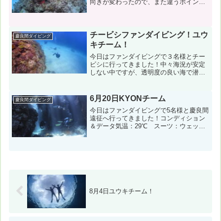
向きが変わったので、また違うポイント
でのんびり3ダイブしてきました♪コンデ
ィション＆データ気温：19℃ 風速：北
北東5m/s 波：2m うねり： 透明度：
20m スー...
チービシファンダイビング！ユウ
慶良間ダイビング
キチーム！
今日はファンダイビングで３名様とチー
ビシに行ってきました！中々海況が安定
しない中ですが、透明度の良い海で潜れ
て良かったですね！コンディション＆デ
ータ気温：26℃ スーツ：ウェット
5mm 担当スタッフ：稲津優樹←写真の
6月20日KYONチーム
慶良間ダイビング
ダウンロード風速：北8m...
今日はファンダイビングで5名様と慶良間
遠征へ行ってきました！コンディション
＆データ気温：29℃ スーツ：ウェット
5mm+ﾌｰﾄﾞﾍﾞｽﾄ 担当スタッフ：杉本京
子←写真のダウンロードはこちらから！
南7m/s 波：1ｍ うねり：あり 透明度
10...
8月4日ユウキチーム！