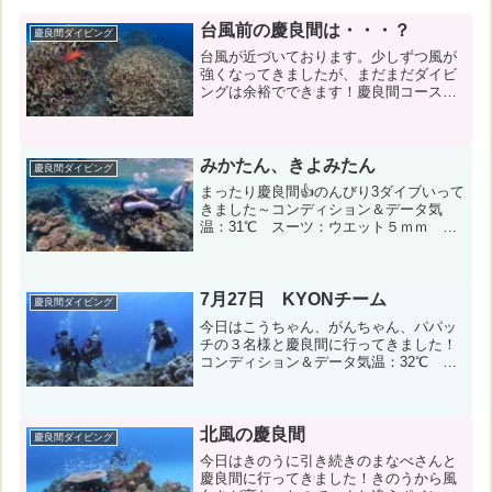
台風前の慶良間は・・・？
慶良間ダイビング
台風が近づいております。少しずつ風が
強くなってきましたが、まだまだダイビ
ングは余裕でできます！慶良間コースの
様子をお届けで～す♪コンディション＆デ
ータ気温：31℃ スーツ：ウエット
5mm 担当スタッフ：高安健一郎写真の
ダウンロードはコチラか...
みかたん、きよみたん
慶良間ダイビング
まったり慶良間👍のんびり3ダイブいって
きました～コンディション＆データ気
温：31℃ スーツ：ウエット５ｍｍ 担
当スタッフ：仲正祐介風速：南西8m
波：2m 水温:26℃１本目：黒島（ツイ
ンロック） 透明度25m ２本目：座間
味島（7番崎）...
7月27日 KYONチーム
慶良間ダイビング
今日はこうちゃん、がんちゃん、パパッ
チの３名様と慶良間に行ってきました！
コンディション＆データ気温：32℃ ス
ーツ：ウェット3mm 担当スタッフ：杉
本京子←写真のダウンロード風速：南東
9m/s 波：2m うねり：あり 透明度15m
１本目：渡...
北風の慶良間
慶良間ダイビング
今日はきのうに引き続きのまなべさんと
慶良間に行ってきました！きのうから風