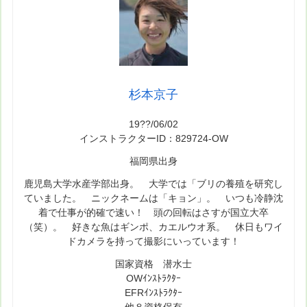
杉本京子
19??/06/02
インストラクターID：829724-OW
福岡県出身
鹿児島大学水産学部出身。 大学では「ブリの養殖を研究し
ていました。 ニックネームは「キョン」。 いつも冷静沈
着で仕事が的確で速い！ 頭の回転はさすが国立大卒
（笑）。 好きな魚はギンポ、カエルウオ系。 休日もワイ
ドカメラを持って撮影にいっています！
国家資格 潜水士
OWｲﾝｽﾄﾗｸﾀｰ
EFRｲﾝｽﾄﾗｸﾀｰ