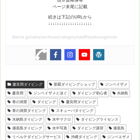
他８資格保有
ページ末尾に記載
続きは下記のURLから
↓↓↓↓↓↓↓↓↓↓↓↓↓↓↓↓↓↓↓↓
liberte.jp/naha/archives/category/staff/kyokosugimoto
慶良間ダイビング
那覇ダイビングショップ
ジンベイザメ
慶良間
ジンベイザメと泳ぐ
ダイビング初心者
水納島
青の洞窟
ダイビング
慶良間ダイビング
青の洞窟ダイビング
スキューバダイビング
水納島ダイビング
水中マクロ
ダイビングライセンス
瀬底島ダイビング
水中写真
ダイビング講習
瀬底島
リベルテダイビングサービス
沖縄ダイビング
ジンベエザメ