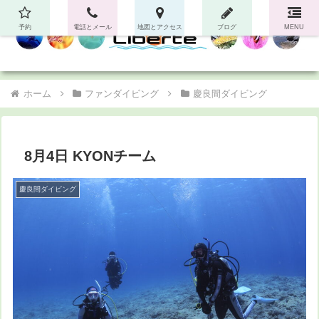
予約
電話とメール
地図とアクセス
ブログ
MENU
ホーム
ファンダイビング
慶良間ダイビング
8月4日 KYONチーム
慶良間ダイビング