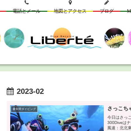
電話とメール
地図とアクセス
ブログ
M
2023-02
さっこちゃん
慶良間ダイビング
今日はさっ
300Div
風速：北北東