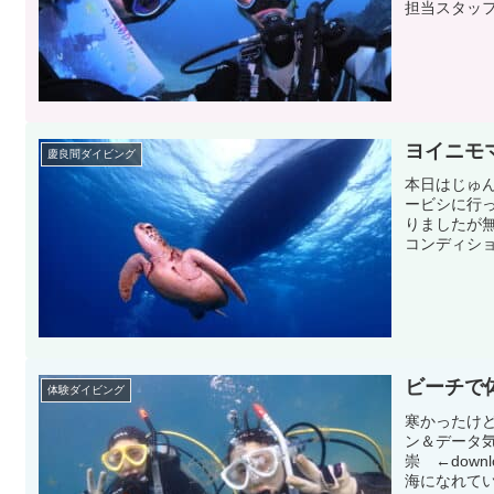
担当スタッフ
ヨイニモマ
慶良間ダイビング
本日はじゅ
ービシに行
りましたが無
コンディショ
ビーチで
体験ダイビング
寒かったけ
ン＆データ気
崇 ←dow
海になれてい