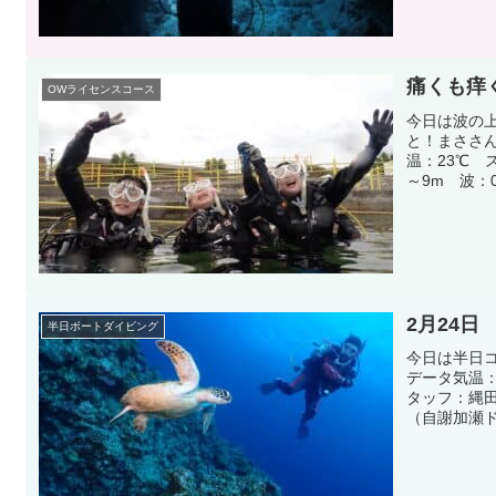
痛くも痒
OWライセンスコース
今日は波の
と！まささん
温：23℃ 
～9m 波：0
2月24日
半日ボートダイビング
今日は半日
データ気温
タッフ：縄田
（自謝加瀬ド