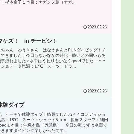
：杉本京子１本目：ナガンヌ島（ナガ...
2023.02.26
ケズ！ in チービシ！
んちゃん ゆうきさん はなえさんとFUNダイビング！チ
ってきました！今日もなかなかの時化！酔いとの闘いもあ
事潜れました✨水中はうねりも少なくgoodでした～＾＾
ン＆データ気温：17℃ スーツ：ドラ...
2023.02.26
体験ダイブ
ど、ビーチで体験ダイブ！綺麗でしたね＾＾コンディショ
温：18℃ スーツ：ウェット5ｍｍ 担当スタッフ：縄田
nload１本目：沖縄本島（奥武島） 今日の海まずは水面で
きますダイビング楽しかったです...