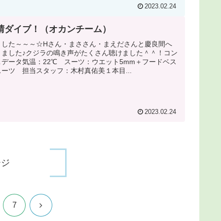
2023.02.24
晴ダイブ！（オカンチーム）
ました～～～☆Hさん・まささん・まえださんと慶良間へ
りました♪クジラの鳴き声がたくさん聴けました＾＾！コン
データ気温：22℃ スーツ：ウエット5mm＋フードベス
ーツ 担当スタッフ：木村真佑美１本目...
2023.02.24
ージ
次
7