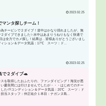
2023.02.25
でマンタ探しチーム！
の為チービシで２ダイブ！道中はかなり揺れましたが、無
で２ダイブできました✨水中はあまりうねりもなく快適で
本目は全力でカメ探し！結果は…皆様ありがとうございまし
ィション＆データ気温：17℃ スーツ：ド...
2023.02.25
島で２ダイブ🐢
ンスを取得したおふたりの、ファンダイビング！海況が悪
まい慶良間には行けませんでしたが・・・はじめてのチー
ました⛅コンディション＆データ気温：20℃ スーツ：ド
担当スタッフ：仲正祐介１本目：ナガンヌ島...