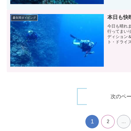
本日も快
慶良間ダイビング
今日も晴れ
行ってまい
ディション＆
ト・ドライス
次のペ
1
2
…