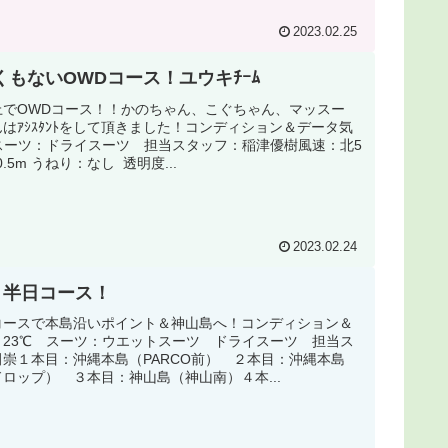
2023.02.25
くもないOWDコース！ユウキﾁｰﾑ
上でOWDコース！！かのちゃん、こぐちゃん、マッスー
はｱｼｽﾀﾝﾄをして頂きました！コンディション＆データ気
スーツ：ドライスーツ 担当スタッフ：稲津優樹風速：北5
.5m うねり：なし 透明度...
2023.02.24
 半日コース！
コースで本島沿いポイント＆神山島へ！コンディション＆
：23℃ スーツ：ウエットスーツ ドライスーツ 担当ス
崇１本目：沖縄本島（PARCO前） ２本目：沖縄本島
ロップ） ３本目：神山島（神山南）４本...