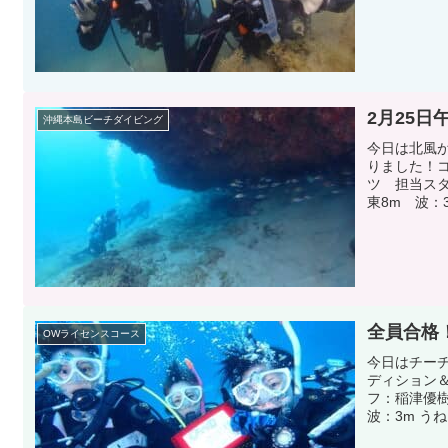
2月25
沖縄本島ビーチダイビング
今日は北風
りました！
ツ 担当ス
東8m 波：3
全員合格
OWライセンスコース
今日はチー
ディション
フ：稲津優
波：3m うね