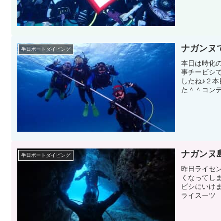
ナガンヌ
半日ボートダイビング
本日は時化
事チービシ
したね♪２
た＾＾コンデ
ナガンヌ
半日ボートダイビング
昨日ライセ
くなってし
ビシにいけ
ライスーツ 