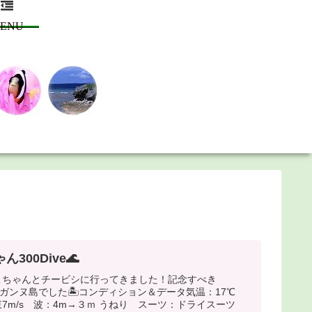
ENU
300Dive🌊
こちゃんとチービシに行ってきました！記念すべき
eはナガンヌ島でした🏝コンディション＆データ気温：17℃
7m/s 波：4m→３ｍ うねり スーツ：ドライスーツ