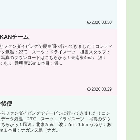
2026.03.30
OKANチーム
様とファンダイビングで慶良間へ行ってきました！コンディ
ータ気温：23℃ スーツ：ドライスーツ 担当スタッフ：
写真のダウンロードはこちらから！東南東4m/s 波：
り：あり 透明度25m１本目：儀...
2026.03.29
午後便
からファンダイビングでチービシに行ってきました！コン
＆データ気温：23℃ スーツ：ドライスーツ 写真のダウ
ちらから！風速：北東2m/s 波：2m→1.5m うねり：あ
0m１本目：ナガンヌ島（ナガ...