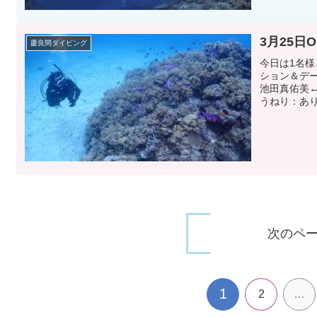
3月25日
慶良間ダイビング
今日は1名様
ション＆デ
池田真佑美←
うねり：あり
次のペ
1
2
…