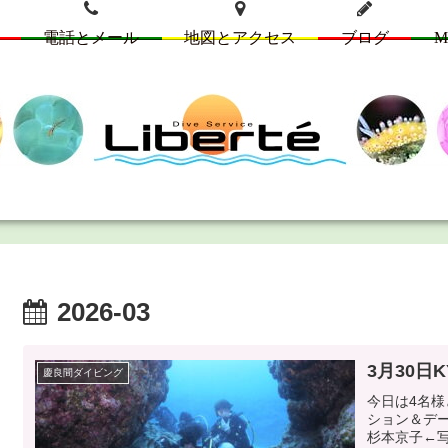
電話とメール
地図とアクセス
ブログ
M
2026-03
3月30日
慶良間ダイビング
今日は4名
ション＆デ
杉本京子←写