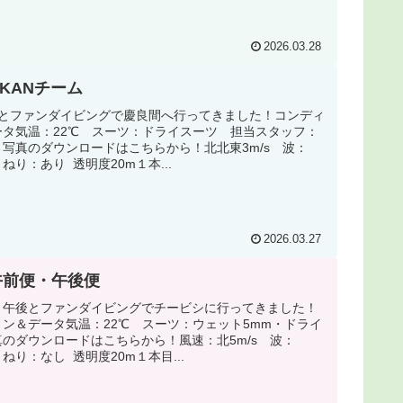
2026.03.28
OKANチーム
様とファンダイビングで慶良間へ行ってきました！コンディ
ータ気温：22℃ スーツ：ドライスーツ 担当スタッフ：
写真のダウンロードはこちらから！北北東3m/s 波：
 うねり：あり 透明度20m１本...
2026.03.27
午前便・午後便
・午後とファンダイビングでチービシに行ってきました！
ン＆データ気温：22℃ スーツ：ウェット5mm・ドライ
のダウンロードはこちらから！風速：北5m/s 波：
 うねり：なし 透明度20m１本目...