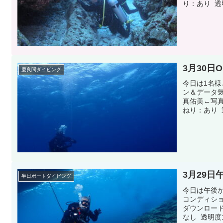
り：あり 透
3月30日
慶良間ダイビング
今日は1名
ン＆データ
真佑美←写真
ねり：あり 
3月29日
半日ボートダイビング
今日は午後
コンディシ
ダウンロード
なし 透明度