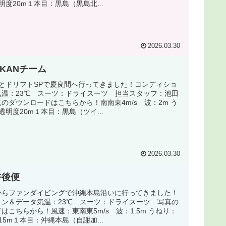
明度20m１本目：黒島（黒島北...
2026.03.30
OKANチーム
様とドリフトSPで慶良間へ行ってきました！コンディショ
気温：23℃ スーツ：ドライスーツ 担当スタッフ：池田
のダウンロードはこちらから！南南東4m/s 波：2m う
透明度20m１本目：黒島（ツイ...
2026.03.30
午後便
からファンダイビングで沖縄本島沿いに行ってきました！
ョン＆データ気温：23℃ スーツ：ドライスーツ 写真の
はこちらから！風速：東南東5m/s 波：1.5m うねり：
15m１本目：沖縄本島（自謝加...