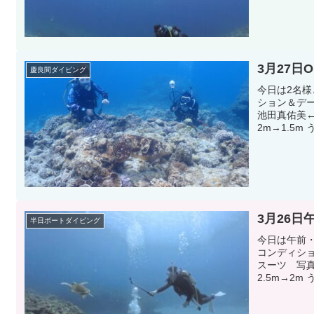
3月27日
慶良間ダイビング
今日は2名
ション＆デ
池田真佑美←
2m→1.5m
3月26日
半日ボートダイビング
今日は午前
コンディショ
スーツ 写真
2.5m→2m