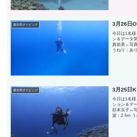
3月26日
慶良間ダイビング
今日は1名
ン＆データ
真佑美←写真
うねり：あり
3月25日
慶良間ダイビング
今日は1名
ション＆デ
杉本京子←写
波：2.5m 