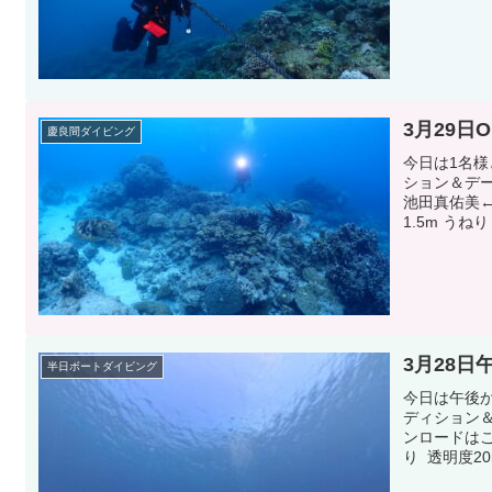
3月29日
慶良間ダイビング
今日は1名
ション＆デ
池田真佑美←
1.5m うね
3月28日
半日ボートダイビング
今日は午後
ディション
ンロードはこ
り 透明度2