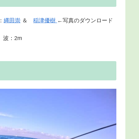
：
縄田崇
＆
稲津優樹
←写真のダウンロード
 波：2m