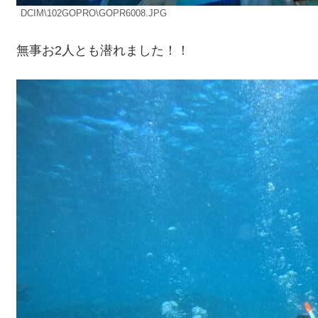
DCIM\102GOPRO\GOPR6008.JPG
無事お2人とも潜れました！！