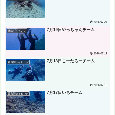
2026.07.21
7月19日やっちゃんチーム
体験ダイビング
2026.07.19
7月18日こーたろーチーム
慶良間ダイビング
2026.07.18
7月17日いちチーム
慶良間ダイビング