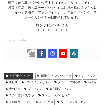
覇空港から車で10分に位置するダイビングショップです。
慶良間諸島、無人島チービシを中心に沖縄本島の海でＰＡＤ
Ｉライセンス講習、ファンダイビング、体験ダイビング、ス
ノーケリングを毎日開催しています。
続きは下記のURLから
↓↓↓↓↓↓↓↓↓↓↓↓↓↓↓↓↓↓↓↓
www.liberte.jp/
慶良間ダイビング
那覇ダイビングショップ
ジンベイザメ
慶良間
ジンベイザメと泳ぐ
ダイビング初心者
水納島
青の洞窟
ダイビング
慶良間ダイビング
青の洞窟ダイビング
スキューバダイビング
水納島ダイビング
水中マクロ
ダイビングライセンス