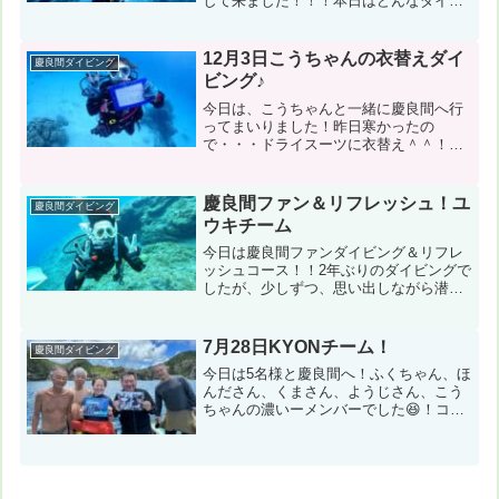
して来ました！！！本日はどんなダイビ
ングが待ち受けているのでしょうか！？
ドキドキワクワクです♡本日の物語のス
タートです！！！コンディション＆デー
12月3日こうちゃんの衣替えダイ
慶良間ダイビング
タ気温：３２℃ スーツ：...
ビング♪
今日は、こうちゃんと一緒に慶良間へ行
ってまいりました！昨日寒かったの
で・・・ドライスーツに衣替え＾＾！久
しぶりのドライスーツダイビングは、快
適ダイブで終わりました～♪コンディショ
ン＆データ気温：19℃ スーツ：ドライ
慶良間ファン＆リフレッシュ！ユ
慶良間ダイビング
スーツ 担当スタッフ：木...
ウキチーム
今日は慶良間ファンダイビング＆リフレ
ッシュコース！！2年ぶりのダイビングで
したが、少しずつ、思い出しながら潜っ
ていきました！最後はスキンダイビング
でカメもみれて慶良間満喫でした！コン
ディション＆データ気温：24℃ スー
7月28日KYONチーム！
慶良間ダイビング
ツ：ウェット5mm２ピ...
今日は5名様と慶良間へ！ふくちゃん、ほ
んださん、くまさん、ようじさん、こう
ちゃんの濃いーメンバーでした😆！コン
ディション＆データ気温：32℃ スー
ツ：ウェット3mm 担当スタッフ：杉本
京子←写真のダウンロード風速：南東
8m/s 波：2m う...