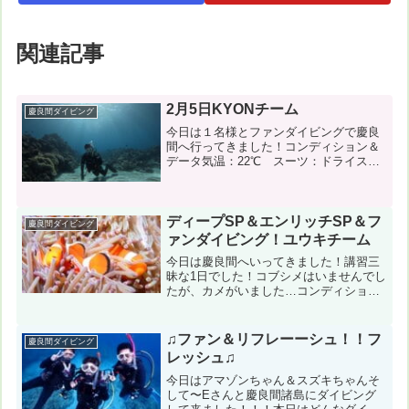
関連記事
2月5日KYONチーム
慶良間ダイビング
今日は１名様とファンダイビングで慶良
間へ行ってきました！コンディション＆
データ気温：22℃ スーツ：ドライスー
ツ 担当スタッフ：杉本京子←写真のダ
ウンロードはこちらから！風速：南南東
2m/s 波：1m うねり：なし 透明度20m
１本目：儀...
ディープSP＆エンリッチSP＆フ
慶良間ダイビング
ァンダイビング！ユウキチーム
今日は慶良間へいってきました！講習三
昧な1日でした！コブシメはいませんでし
たが、カメがいました…コンディション
＆データ気温：２５℃ スーツ：ウエッ
トスーツ 担当スタッフ：稲津優樹風
速：南１０m 波：３m うねり：あり
♫ファン＆リフレーーシュ！！フ
慶良間ダイビング
透明度２０m 水温:...
レッシュ♫
今日はアマゾンちゃん＆スズキちゃんそ
して〜Eさんと慶良間諸島にダイビング