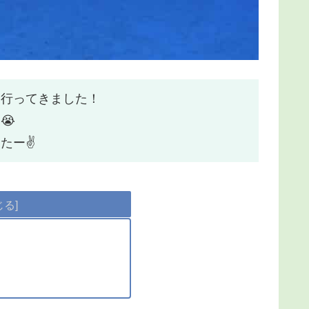
に行ってきました！
😭
たー✌