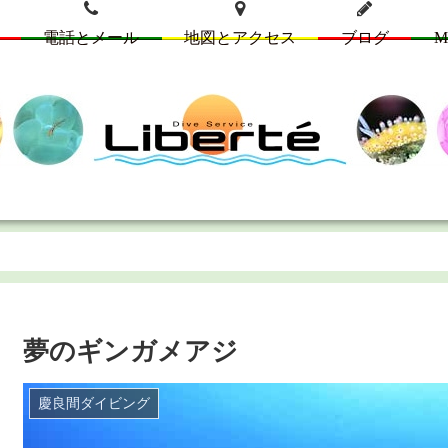
電話とメール
地図とアクセス
ブログ
M
夢のギンガメアジ
慶良間ダイビング