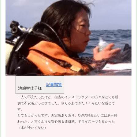
記事閲覧
池嶋智佳子様
一人で不安だったけど、担当のインストラクターの方々がとても親
切で不安もぶっとびでした。やりゃあできた！！みたいな感じで
す。
とてもよかったです。充実感ありあり。OWの時みたいにはあ～終
わった。と言うような安心感＆達成感。ドライスーツも良かった
（水が冷たくない）