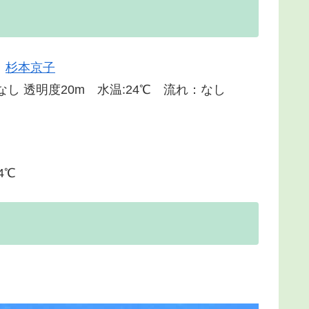
：
杉本京子
：なし 透明度20m 水温:24℃ 流れ：なし
4℃