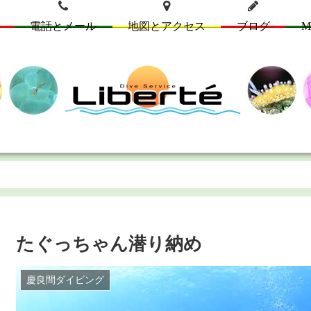
電話とメール
地図とアクセス
ブログ
M
たぐっちゃん潜り納め
慶良間ダイビング