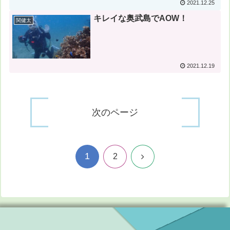
2021.12.25
キレイな奥武島でAOW！
関健太
2021.12.19
次のページ
1
次
2
へ