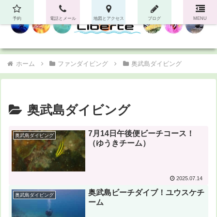
予約
電話とメール
地図とアクセス
ブログ
MENU
ホーム
ファンダイビング
奥武島ダイビング
奥武島ダイビング
7月14日午後便ビーチコース！
奥武島ダイビング
（ゆうきチーム）
2025.07.14
奥武島ビーチダイブ！ユウスケチ
奥武島ダイビング
ーム