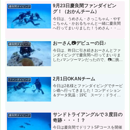
9月23日慶良間ファンダイビン
慶良間ダイビング
グ！（おかんチーム）
今日は、うめさん・さっこちゃん・やす
こちゃん・かおるちゃんと一緒に慶良間
へ行ってまいりました！うめさん・・・
両手両足に花でした（笑）コンディショ
ン＆データ気温：29℃ スーツ：ウエッ
ト5㎜ 担当スタッフ：木村真佑美風速：
おーさん📷デビューの日♪
慶良間ダイビング
東南東4m 波：0....
今日は、昨日に引き続きおーさんとファ
ンダイビングで慶良間へ行ってまいりま
した♪マンツーマンだったので、📷に挑
戦！素敵な１枚が撮れましたでしょう
か？？？コンディション＆データ気温：
30℃ スーツ：ウェット5mm 担当スタ
ッフ：木村真佑美・おー...
2月1日OKANチーム
ファンダイビング
今日は2名様とファンダイビングでチービ
シ礁へ行ってきました！コンディション
＆データ気温：19℃ スーツ：ドライス
ーツ 担当スタッフ：池田真佑美←写真
のダウンロードはこちらから！風速：北
北東8m/s 波：1.5mうねり：なし 透明
度20m１...
サンドトライアングルで３度目の
慶良間ダイビング
奇跡・・・！？
今日は慶良間でドリフトSPコースを開催