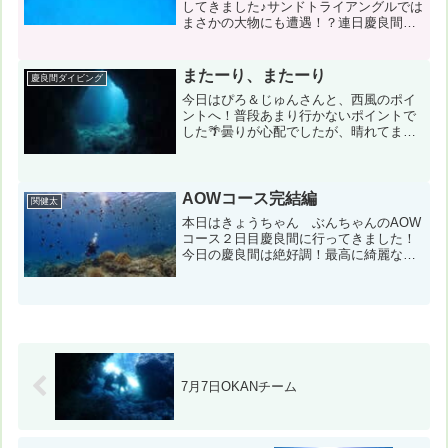
してきました♪サンドトライアングルでは
まさかの大物にも遭遇！？連日慶良間へ
通った甲斐がありましたね～＾０＾コン
ディション＆データ気温：31℃ スー
ツ：ウエット５ｍｍ 担当スタッフ：高
またーり、またーり
慶良間ダイビング
安健一郎１本目：ツイ...
今日はぴろ＆じゅんさんと、西風のポイ
ントへ！普段あまり行かないポイントで
した🌴曇りが心配でしたが、晴れてまし
たね🌞コンディション＆データ気温：
30℃ スーツ：ウエット5mm 担当スタ
ッフ：仲正祐介風速：南南西７m 波：
1.5m うねり：なし...
AOWコース完結編
関健太
本日はきょうちゃん ぶんちゃんのAOW
コース２日目慶良間に行ってきました！
今日の慶良間は絶好調！最高に綺麗な海
でした＾＾お2人も上達して、気持ちよく
泳いできました！そして無事AOW認定！
おめでとうございました！コンディショ
ン＆データ気温：2...
7月7日OKANチーム