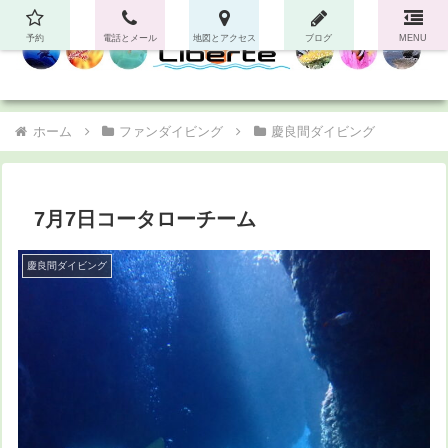
予約
電話とメール
地図とアクセス
ブログ
MENU
ホーム
ファンダイビング
慶良間ダイビング
7月7日コータローチーム
慶良間ダイビング