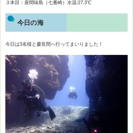
３本目：座間味島（七番崎）水温:27.3℃
今日の海
今日は3名様と慶良間へ行ってまいりました！