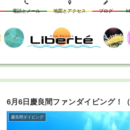
電話とメール
地図とアクセス
ブログ
M
6月6日慶良間ファンダイビング！（
慶良間ダイビング