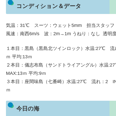
コンディション＆データ
気温：31℃ スーツ：ウェット5mm 担当スタッフ
風速：南西6m/s 波：2m→1m うねり：なし 透明
１本目：黒島（黒島北ツインロック）水温:27℃ 流れ：1 IN
ｍ 平均:13ｍ
２本目：儀志布島（サンドトライアングル）水温:27℃ 流れ
MAX:13ｍ 平均:9ｍ
３本目：座間味島（七番崎）水温:27℃ 流れ：2 IN：13:2
ｍ
今日の海