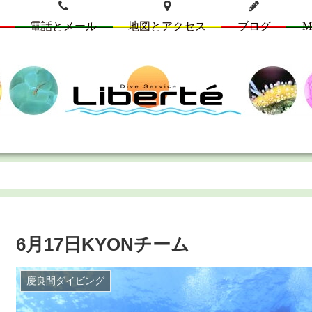
電話とメール
地図とアクセス
ブログ
M
6月17日KYONチーム
慶良間ダイビング