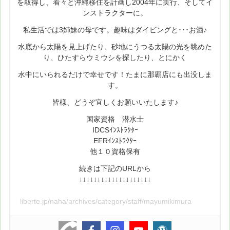
を取得し、着々と沖縄移住を計画し2004年に実行、そしてイ
ンストラクターに。
私生活では3姉妹の母です。趣味はダイビングと･･･お酒♪
水底から太陽を見上げたり、砂地にうつる太陽の光を眺めた
り、ひたすらウミウシを探したり、とにかく
水中にいられるだけで幸せです！たまに那覇店にも出没しま
す。
皆様、どうぞ宜しくお願いいたします♪
国家資格 潜水士
IDCSｲﾝｽﾄﾗｸﾀｰ
EFRｲﾝｽﾄﾗｸﾀｰ
他１０資格保有
続きは下記のURLから
↓↓↓↓↓↓↓↓↓↓↓↓↓↓↓↓↓↓↓↓
liberte.jp/naha/archives/category/staff/mayumikimura