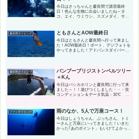
今日はさっちゃんと慶良間で講習最終
日！色んな生物に出会いましたね～タ
コ、エイ、ウミウシ、スズメダイ、サ
メ！後うつぼ．．．（私は見てないけ
ど．．．）コンディション＆データ気
温：30℃ スーツ：ウエットスーツ 担
ともさんとAOW最終日
慶良間ダイビング
当スタッフ：稲津優樹１本目：黒島...
今日はともさんと慶良間へ行って来まし
た！AOW最終日！ボート、デジフォトを
やってきました！アドバンスダイバーに
なった後はドリフトダイブへ！コンディ
ション＆データ気温：26℃ スーツ：ウ
エットスーツ 担当スタッフ：稲津優樹
１本目：渡嘉敷島（カ...
バンブーブリジストンベルツリー
慶良間ダイビング
＋Kん
今日はバシカホリンと慶良間に行って来
ました～！！遊びつくしました・・・笑
コンディション＆データ気温：30℃ ス
ーツ：ウエット5ｍｍ 担当スタッフ：高
安健一郎１本目：アリガーケーブル（渡
嘉敷島）２本目：パラダイス（渡嘉敷
雨のなか、5人で万座コース！
ファンダイビング
島）３本目：アイダー（...
今日はしょうちゃん、ぶっちさん、トミ
ーさんと万座にいってきました！いきた
かった｢あのポイント」もいけてよかった
～♪いろんな事がありましたが、わいわい
楽しかったです！！コンディション＆デ