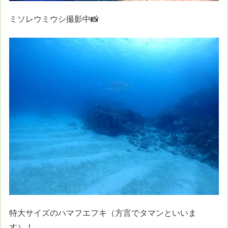
ミソレウミウシ撮影中📸
特大サイズのハマフエフキ（方言でタマンといいま
す）！