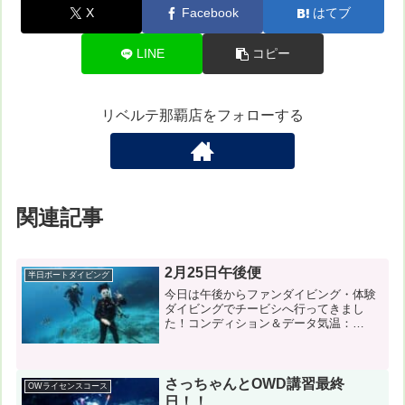
X
Facebook
はてブ
LINE
コピー
リベルテ那覇店をフォローする
関連記事
2月25日午後便
半日ボートダイビング
今日は午後からファンダイビング・体験
ダイビングでチービシへ行ってきまし
た！コンディション＆データ気温：
20℃ スーツ：ドライスーツ・ウェット
5mm 写真のダウンロードはこちらか
ら！風速：北北西5m/s 波：1.5m うね
り：なし 透明度2...
さっちゃんとOWD講習最終
OWライセンスコース
日！！