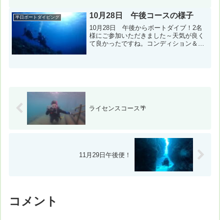
ータ気温：24℃ 水温：24℃ スーツ：ウ
エット5ｍｍ ...
10月28日 午後コースの様子
半日ボートダイビング
10月28日 午後からボートダイブ！2名
様にご参加いただきました～天気が良く
て良かったですね。コンディション＆デ
ータ気温：27℃ スーツ：ウェット5ｍ
ｍ 担当スタッフ：縄田崇１本目：神山
島（ラビリンス） 風速：北東7m 波：
2m 透明度...
ライセンスコース🌴
11月29日午後便！
コメント