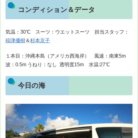
コンディション＆データ
気温：30℃ スーツ：ウエットスーツ 担当スタッフ：
稲津優樹
＆
杉本京子
１本目：沖縄本島（アメリカ西海岸） 風速：南東5m
波：0.5m うねり：なし 透明度15m 水温:27℃
今日の海