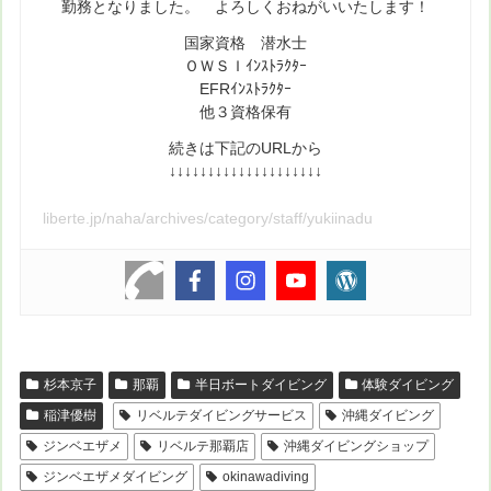
勤務となりました。 よろしくおねがいいたします！
国家資格 潜水士
ＯＷＳＩｲﾝｽﾄﾗｸﾀｰ
EFRｲﾝｽﾄﾗｸﾀｰ
他３資格保有
続きは下記のURLから
↓↓↓↓↓↓↓↓↓↓↓↓↓↓↓↓↓↓↓↓
liberte.jp/naha/archives/category/staff/yukiinadu
杉本京子
那覇
半日ボートダイビング
体験ダイビング
稲津優樹
リベルテダイビングサービス
沖縄ダイビング
ジンベエザメ
リベルテ那覇店
沖縄ダイビングショップ
ジンベエザメダイビング
okinawadiving