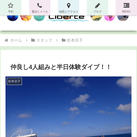
予約
電話とメール
地図とアクセス
ブログ
MENU
ホーム
スタッフ
杉本京子
仲良し4人組みと半日体験ダイブ！！
杉本京子