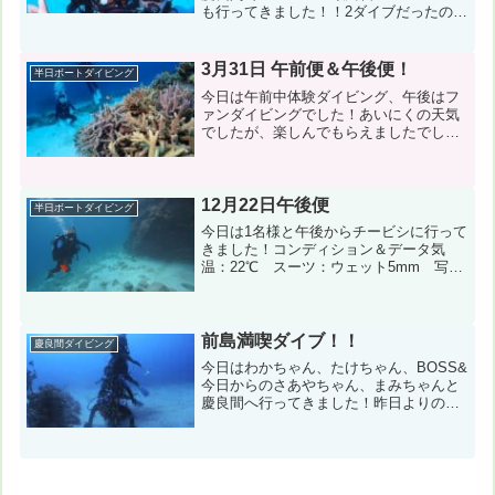
も行ってきました！！2ダイブだったので
体力に余裕あり？？ですが、午後のレス
キューで大幅に体力をつかいましたね
（笑）コンディション＆データ気温：
3月31日 午前便＆午後便！
半日ボートダイビング
22℃ スーツ：ウエッ...
今日は午前中体験ダイビング、午後はフ
ァンダイビングでした！あいにくの天気
でしたが、楽しんでもらえましたでしょ
うか？？コンディション＆データ気温：
21℃ スーツ：ウェット5mm 担当スタ
ッフ：縄田崇←写真のダウンロード風
速：南南東6m/s 波...
12月22日午後便
半日ボートダイビング
今日は1名様と午後からチービシに行って
きました！コンディション＆データ気
温：22℃ スーツ：ウェット5mm 写真
のダウンロードはこちらから！風速：北
6m/s 波：2m→4m うねり：あり１本
目：神山島（神山南）２本目：神山島
（神山南）今日の...
前島満喫ダイブ！！
慶良間ダイビング
今日はわかちゃん、たけちゃん、BOSS&
今日からのさあやちゃん、まみちゃんと
慶良間へ行ってきました！昨日よりの海
況が…唯一？穏やかな前島で前島を満喫
してきました！！コンディション＆デー
タ気温：２９℃ スーツ：ウエットスー
ツ 担当スタッフ：稲...