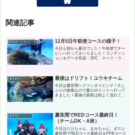
関連記事
12月5日午前便コースの様子！
半日ボートダイビング
今日も朝から夏日でした！午前便でチー
ビシへ行ってまいりました！コンディシ
ョン＆データ気温：26℃ スーツ：ウエ
ット5mm 担当スタッフ：縄田崇１本
目：神山島（神山南） 風速：東4m
波：1m うねり：あり 透明度20m２本
目：神山島（神山...
最後はドリフト！ユウキチーム
慶良間ダイビング
今日は慶良間へファンダイビング！久し
ぶりの南風なので夏のポイントへ行って
きました！最後の黒島は程よく流れてて
気持ちよかったですね！コンディション
＆データ気温：25℃ スーツ：ウエット
スーツ 担当スタッフ：稲津優樹１本
目：渡嘉敷島（カミグー）...
慶良間でREDコース最終日！
慶良間ダイビング
（チームDK・A班）
今日はたけちゃん、まみちゃん、ボスと
慶良間でREDコース最終日＆PPBコース