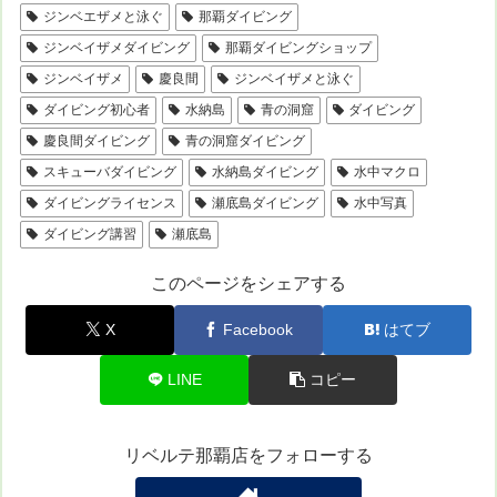
ジンベエザメと泳ぐ
那覇ダイビング
ジンベイザメダイビング
那覇ダイビングショップ
ジンベイザメ
慶良間
ジンベイザメと泳ぐ
ダイビング初心者
水納島
青の洞窟
ダイビング
慶良間ダイビング
青の洞窟ダイビング
スキューバダイビング
水納島ダイビング
水中マクロ
ダイビングライセンス
瀬底島ダイビング
水中写真
ダイビング講習
瀬底島
このページをシェアする
X
Facebook
はてブ
LINE
コピー
リベルテ那覇店をフォローする