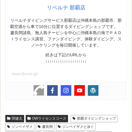
リベルテ 那覇店
リベルテダイビングサービス那覇店は沖縄本島の那覇市、那
覇空港から車で10分に位置するダイビングショップです。
慶良間諸島、無人島チービシを中心に沖縄本島の海でＰＡＤ
Ｉライセンス講習、ファンダイビング、体験ダイビング、ス
ノーケリングを毎日開催しています。
続きは下記のURLから
↓↓↓↓↓↓↓↓↓↓↓↓↓↓↓↓↓↓↓↓
www.liberte.jp/
関健太
OWライセンスコース
那覇ダイビングショップ
ジンベイザメ
慶良間
ジンベイザメと泳ぐ