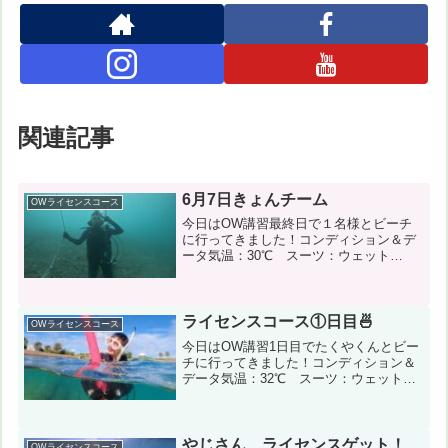
関連記事
6月7日きょんチーム
OWライセンスコース
今日はOW講習最終日で１名様とビーチ
に行ってきました！コンディション＆デ
ータ気温：30℃ スーツ：ウェット
5mm 担当スタッフ：杉本京子←写真の
ダウンロード風速：南南西4m/s 波：
1m うねり：なし 透明度5m 流れ：な
し１本目：奥武島...
ライセンスコース①日目🍜
OWライセンスコース
今日はOW講習1日目でたくやくんとビー
チに行ってきました！コンディション＆
データ気温：32℃ スーツ：ウェット
3mm 担当スタッフ：仲正祐介 ←写真の
ダウンロード風速：南東6m/s 波：1.5m
うねり：なし 透明度2m１本目：沖縄本
島（...
やじさん、ライセンスゲット！
OWライセンスコース