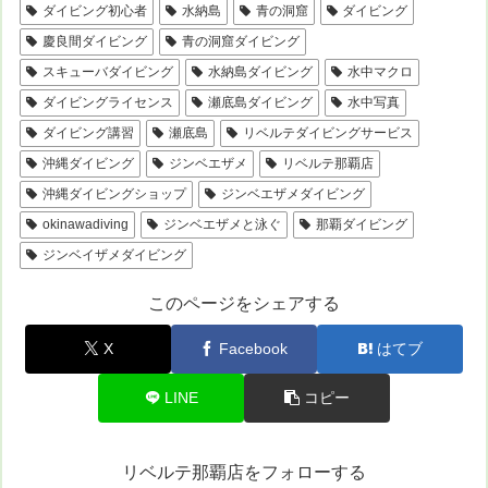
ダイビング初心者
水納島
青の洞窟
ダイビング
慶良間ダイビング
青の洞窟ダイビング
スキューバダイビング
水納島ダイビング
水中マクロ
ダイビングライセンス
瀬底島ダイビング
水中写真
ダイビング講習
瀬底島
リベルテダイビングサービス
沖縄ダイビング
ジンベエザメ
リベルテ那覇店
沖縄ダイビングショップ
ジンベエザメダイビング
okinawadiving
ジンベエザメと泳ぐ
那覇ダイビング
ジンベイザメダイビング
このページをシェアする
X
Facebook
はてブ
LINE
コピー
リベルテ那覇店をフォローする