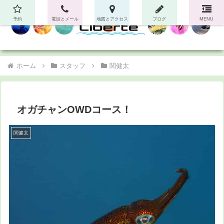
予約
電話とメール
地図とアクセス
ブログ
MENU
ホーム
スタッフ
関健太
オガチャンOWDコース！
関健太