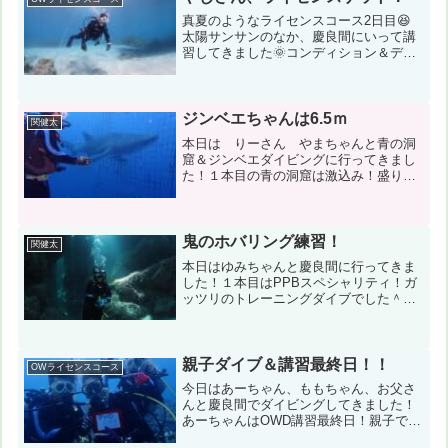
真夏のようなライセンスコース2日目😆
太陽サンサンのなか、慶良間にいって講
習してきました🌞コンディション＆デー
タ気温：23℃ スーツ：ドライスーツ
担当スタッフ：仲正祐介１本目：座間味
島（アイダー） ２本目：座間味島（ド
ラゴンレディ） ３本目...
ジンベエちゃんは6.5ｍ
関健太
本日は りーさん やまちゃんと青の洞
窟＆ジンベエダイビングに行ってきまし
た！１本目の青の洞窟は激込み！盛り上
がってました＾＾お昼休憩は公園で緑に
癒され無事ジンベエちゃんにも会えまし
た！コンディション＆データ気温：
30℃ スーツ：ウエットスー...
鬼のホバリング練習！
関健太
本日はゆみちゃんと慶良間に行ってきま
した！１本目はPPBスペシャリティ！ガ
ッツリのトレーニングダイブでした＾＾
２，３本目は楽しくFUNダイビング♪日焼
けするほどの晴天で気持ちの良い一日で
した！コンディション＆データ気温：
27℃ スーツ：ウエ...
親子ダイブ＆講習最終日！！
OWライセンスコース
今日はあーちゃん、ももちゃん、お父さ
んと慶良間でダイビングしてきました！
あーちゃんはOWD講習最終日！親子でワ
イワイなダイビングでした！ダイビング