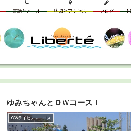
電話とメール
地図とアクセス
ブログ
M
ゆみちゃんとＯＷコース！
OWライセンスコース