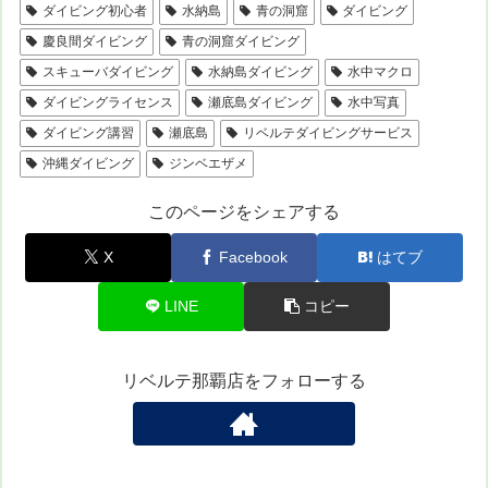
ダイビング初心者
水納島
青の洞窟
ダイビング
慶良間ダイビング
青の洞窟ダイビング
スキューバダイビング
水納島ダイビング
水中マクロ
ダイビングライセンス
瀬底島ダイビング
水中写真
ダイビング講習
瀬底島
リベルテダイビングサービス
沖縄ダイビング
ジンベエザメ
このページをシェアする
X
Facebook
はてブ
LINE
コピー
リベルテ那覇店をフォローする