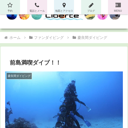
予約
電話とメール
地図とアクセス
ブログ
MENU
ホーム
ファンダイビング
慶良間ダイビング
前島満喫ダイブ！！
慶良間ダイビング