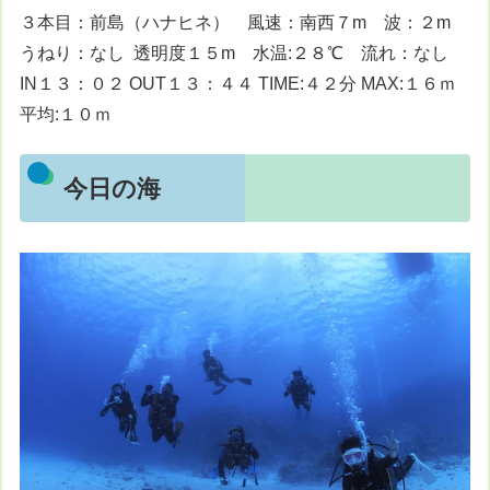
３本目：前島（ハナヒネ） 風速：南西７m 波：２m
うねり：なし 透明度１５m 水温:２８℃ 流れ：なし
IN１３：０２ OUT１３：４４ TIME:４２分 MAX:１６ｍ
平均:１０ｍ
今日の海