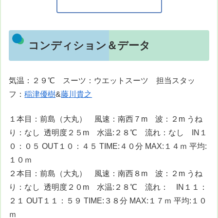
コンディション＆データ
気温：２９℃ スーツ：ウエットスーツ 担当スタッ
フ：
稲津優樹
&
藤川貴之
１本目：前島（大丸） 風速：南西７m 波：２m うね
り：なし 透明度２５m 水温:２８℃ 流れ：なし IN１
０：０５ OUT１０：４５ TIME:４０分 MAX:１４ｍ 平均:
１０ｍ
２本目：前島（大丸） 風速：南西８m 波：２m うね
り：なし 透明度２０m 水温:２８℃ 流れ： IN１１：
２１ OUT１１：５９ TIME:３８分 MAX:１７ｍ 平均:１０
ｍ