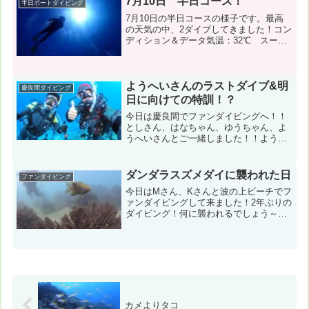
7月10日 半日コース！
半日ボートダイビング
7月10日の半日コースの様子です。最高
の天気の中、2ダイブしてきました！コン
ディション＆データ気温：32℃ スー
ツ：ウェット5ｍｍ 担当スタッフ：縄田
崇１本目：神山島（神山南） 風速：西
5m 波：1.5m 透明度25m 水温:27℃
２本目...
ようへいさんのラストダイブ&明
慶良間ダイビング
日に向けての特訓！？
今日は慶良間でファンダイビングへ！！
としさん、はなちゃん、ゆうちゃん、よ
うへいさんとご一緒しました！！ようへ
いさんはラストダイブ、としさんご一行
は明日に向けてのリフレッシュ♪コンディ
ション＆データ気温：23℃ スーツ：ド
ダンダラスズメダイに襲われた日
ファンダイビング
ライスーツ 担当スタ...
今日はMさん、Kさんと波の上ビーチでフ
ァンダイビングして来ました！2年ぶりの
ダイビング！何に襲われるでしょう～？
コンディション＆データ気温：25℃ ス
ーツ：ウエットスーツ 担当スタッフ：
稲津優樹１本目：沖縄本島（波の上緑
地） 風速：北6m ...
カメよりタコ