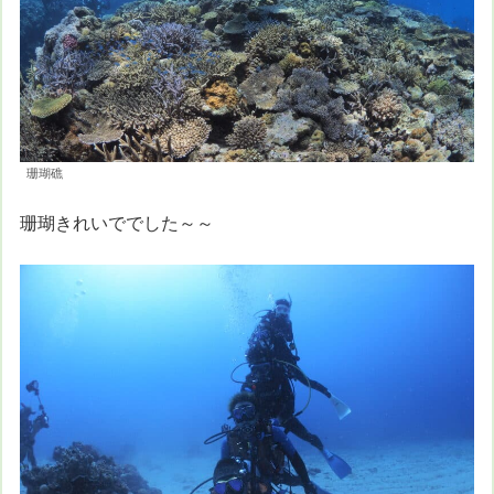
珊瑚礁
珊瑚きれいででした～～