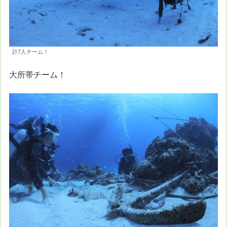
計7人チーム！
大所帯チーム！