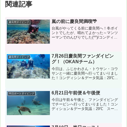
関連記事
嵐の前に慶良間満喫🌴
慶良間ダイビング
台風がやってくる前に慶良間へ！冬ポイ
ントでしたが、晴れてよかった～マンツ
ーマンでのんびりでした(^^)/コンディシ
ョン＆データ気温：32℃ スーツ：ウェ
ット５ｍｍ 担当スタッフ：仲正祐介
←ダウンロード１本目：渡嘉敷島（カミ
グー） 風速：北...
7月26日慶良間ファンダイビン
慶良間ダイビング
グ！（OKANチーム）
今日は、ふじかわさん・トウサン・コウ
サンと一緒に慶良間へ行ってまいりまし
た！コンディシン＆データ気温：29℃
スーツ：ウエットスーツ5㎜ 担当スタッ
フ：木村真佑美←写真のダウンロード風
速：南東9m 波：3.5m うねり：あり 透
6月21日午前便＆午後便
半日ボートダイビング
明度20m...
今日は午前＆午後と、ファンダイビング
でチービシへ行ってまいりました！コン
ディション＆データ気温：29℃ スー
ツ：ウェット5mm 写真のダウンロード
はこちらから！南南西4m/s 波：1ｍ う
ねり：なし 透明度20m１本目：クエフ島
（クエフ北...