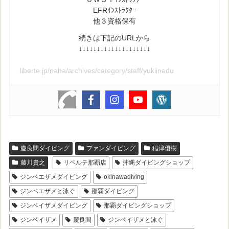
EFRｲﾝｽﾄﾗｸﾀｰ
他３資格保有
続きは下記のURLから
↓↓↓↓↓↓↓↓↓↓↓↓↓↓↓↓↓↓↓↓
liberte.jp/naha/archives/category/staff/yukiinadu
慶良間ダイビング
ファンダイビング
稲津優樹
藤川貴之
リベルテ那覇店
沖縄ダイビングショップ
ジンベエザメダイビング
okinawadiving
ジンベエザメと泳ぐ
那覇ダイビング
ジンベイザメダイビング
那覇ダイビングショップ
ジンベイザメ
慶良間
ジンベイザメと泳ぐ