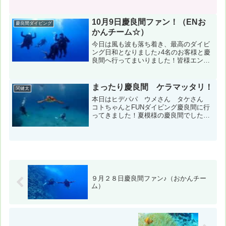
でしたが無事酔わず！船酔いを克服トレ
ーニングDAYでしたね＾＾そして、まっ
きーはOWD認定！おめでとうございま
10月9日慶良間ファン！（ENお
慶良間ダイビング
す！コンディション＆デ...
かんチーム☆）
今日は風も波も落ち着き、最高のダイビ
ング日和となりました♪4名のお客様と慶
良間へ行ってまいりました！皆様エンリ
ッチドエアなので1本目は深場散策しまし
た＾＾！最後はカメ祭りでしたね！コン
ディション＆データ気温：29℃ スー
まったり慶良間 ケラマッタリ！
関健太
ツ：ウエット5mm ...
本日はヒデパパ ウメさん タケさん
コトちゃんとFUNダイビング慶良間に行
ってきました！夏模様の慶良間でした
が、風はちょっぴり涼しめ秋と夏 どち
らも感じられました＾＾水中はゆったり
まったりかわいい生き物探し♪１，２本目
はあまり見つけられずで...
９月２８日慶良間ファン♪（おかんチー
ム）