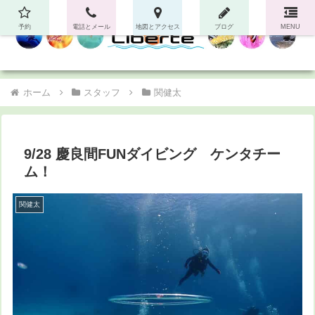
予約
電話とメール
地図とアクセス
ブログ
MENU
ホーム
スタッフ
関健太
9/28 慶良間FUNダイビング ケンタチー
ム！
関健太