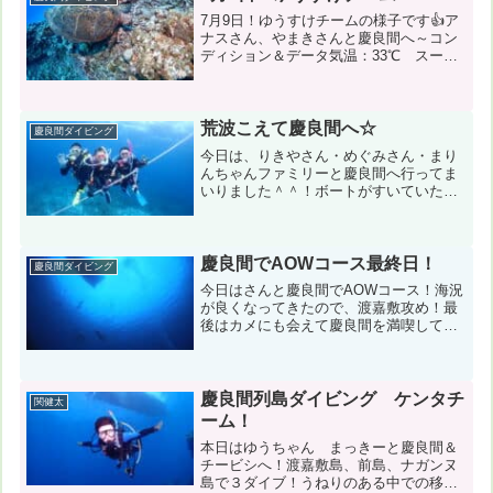
7月9日！ゆうすけチームの様子です👍ア
ナスさん、やまきさんと慶良間へ～コン
ディション＆データ気温：33℃ スー
ツ：ウェット5㎜ 水温26～30℃ 風
速：南5m 波：1.5ｍ担当スタッフ：仲
正祐介 ←写真のダウンロードはこちら
１本目：渡嘉敷島...
荒波こえて慶良間へ☆
慶良間ダイビング
今日は、りきやさん・めぐみさん・まり
んちゃんファミリーと慶良間へ行ってま
いりました＾＾！ボートがすいていたの
で、荒波でも皆さま行きも帰りもぐっす
りでしたね♪コンディション＆データ気
温：21℃ スーツ：ドライスーツ 担当
スタッフ：木村真佑美１...
慶良間でAOWコース最終日！
慶良間ダイビング
今日はさんと慶良間でAOWコース！海況
が良くなってきたので、渡嘉敷攻め！最
後はカメにも会えて慶良間を満喫して来
ました〜コンディション＆データ気温：
24℃ スーツ：ウエットスーツ 担当ス
タッフ：稲津優樹風速：南東４m 波：
０．５m うねり：な...
慶良間列島ダイビング ケンタチ
関健太
ーム！
本日はゆうちゃん まっきーと慶良間＆
チービシへ！渡嘉敷島、前島、ナガンヌ
島で３ダイブ！うねりのある中での移動