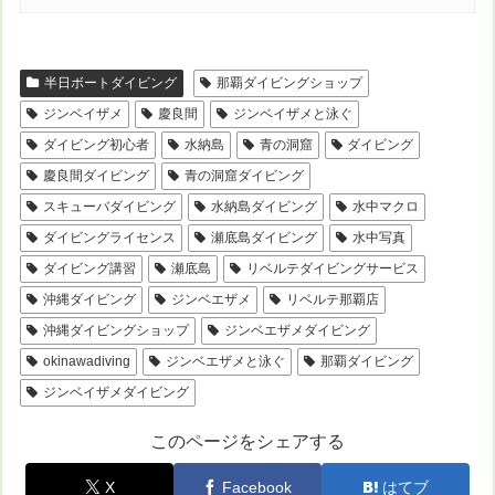
半日ボートダイビング
那覇ダイビングショップ
ジンベイザメ
慶良間
ジンベイザメと泳ぐ
ダイビング初心者
水納島
青の洞窟
ダイビング
慶良間ダイビング
青の洞窟ダイビング
スキューバダイビング
水納島ダイビング
水中マクロ
ダイビングライセンス
瀬底島ダイビング
水中写真
ダイビング講習
瀬底島
リベルテダイビングサービス
沖縄ダイビング
ジンベエザメ
リベルテ那覇店
沖縄ダイビングショップ
ジンベエザメダイビング
okinawadiving
ジンベエザメと泳ぐ
那覇ダイビング
ジンベイザメダイビング
このページをシェアする
X
Facebook
はてブ