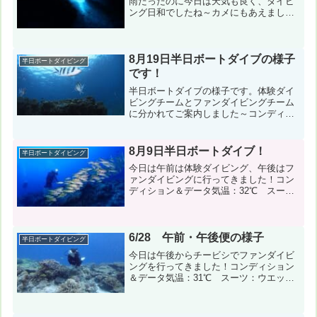
雨だったのに今日は天気も良く、ダイビ
ング日和でしたね～カメにもあえまし
た！コンディション＆データ気温：
21℃ スーツ：ウェット5ｍｍ 担当スタ
ッフ：縄田崇１本目：神山島（神山
南） 風速：北東5m 波：1...
8月19日半日ボートダイブの様子
半日ボートダイビング
です！
半日ボートダイブの様子です。体験ダイ
ビングチームとファンダイビングチーム
に分かれてご案内しました～コンディシ
ョン＆データ気温：31℃ スーツ：ウエ
ット5ｍｍ 担当スタッフ：高安健一郎、
縄田崇１本目：ラビリンス神山島２本
8月9日半日ボートダイブ！
半日ボートダイビング
目：ラビリンス神山島今...
今日は午前は体験ダイビング、午後はフ
ァンダイビングに行ってきました！コン
ディション＆データ気温：32℃ スー
ツ：ウェット5mm 担当スタッフ：縄田
崇 ←ダウンロード午前：神山島（神山
南） 風速：南東5m 波：1.5m 午後：
神山島（東ドロッ...
6/28 午前・午後便の様子
半日ボートダイビング
今日は午後からチービシでファンダイビ
ングを行ってきました！コンディション
＆データ気温：31℃ スーツ：ウエット
スーツ 担当スタッフ：縄田崇 ←写真
のダウンロード風速：南東3m 波：m う
ねり：なし 透明度25m 水温:27℃１本