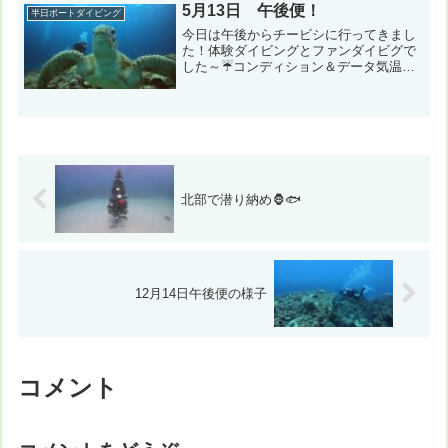
目：クエフ...
5月13日 午後便！
半日ボートダイビング
今日は午後からチービシに行ってきまし
た！体験ダイビングとファンダイビグで
した～☔コンディション＆データ気温：
23℃ スーツ：ウェット5mm 担当スタ
ッフ：縄田崇←写真のダウンロード１本
目：ナガンヌ島（ナガンヌ南） 風速：
北6m/s 波：2m...
北部で潜り納め🦍🐟
12月14日午後便の様子
コメント