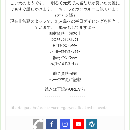
こい犬のようです。 明るく元気で人当たりが良いため誰に
でもすぐ話しかけます。 ちょっとカンガルーに似ています
（オカン談）
現在非常勤スタッフで、無人島への半日ダイビングを担当し
ています。 船長もしてますよ～
国家資格 潜水士
IDCｽﾀｯﾌｲﾝｽﾄﾗｸﾀｰ
EFRｲﾝｽﾄﾗｸﾀｰ
ﾅｲﾄﾛｯｸｽｲﾝｽﾄﾗｸﾀｰ
器材ｲﾝｽﾄﾗｸﾀｰ
ﾏﾙﾁﾚﾍﾞﾙｲﾝｽﾄﾗｸﾀｰ
他７資格保有
ページ末尾に記載
続きは下記のURLから
↓↓↓↓↓↓↓↓↓↓↓↓↓↓↓↓↓↓↓↓
liberte.jp/naha/archives/category/staff/takashinawata