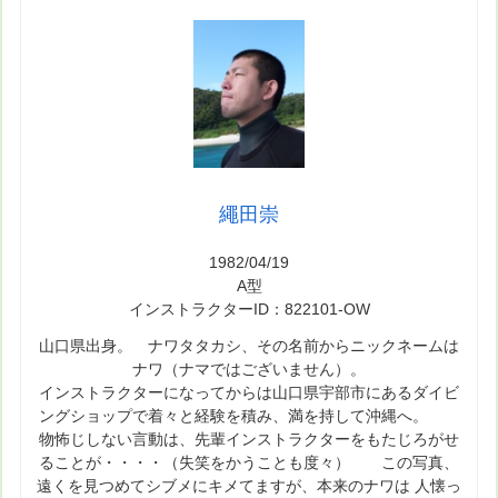
繩田崇
1982/04/19
A型
インストラクターID：822101-OW
山口県出身。 ナワタタカシ、その名前からニックネームは
ナワ（ナマではございません）。
インストラクターになってからは山口県宇部市にあるダイビ
ングショップで着々と経験を積み、満を持して沖縄へ。
物怖じしない言動は、先輩インストラクターをもたじろがせ
ることが・・・・（失笑をかうことも度々） この写真、
遠くを見つめてシブメにキメてますが、本来のナワは 人懐っ