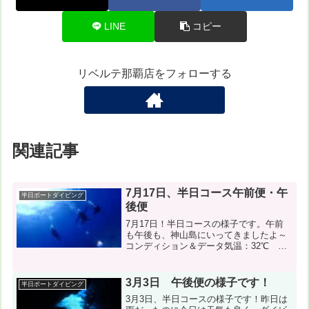
LINE
コピー
リベルテ那覇店をフォローする
関連記事
7月17日、半日コース午前便・午
半日ボートダイビング
後便
7月17日！半日コースの様子です。午前
も午後も、神山島にいってきましたよ～
コンディション＆データ気温：32℃ ス
ーツ：ウェット5ｍｍ 担当スタッフ：縄
田崇午前１本目：神山島（東ドロッ
プ） 風速：m 波：m 透明度m 水温:
3月3日 午後便の様子です！
半日ボートダイビング
℃２本目：神山島（...
3月3日、半日コースの様子です！昨日は