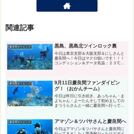
関連記事
黒島、黒島北ツインロック裏
慶良間ダイビング
今日は東京支部＆大阪支部＆にしさんと
慶良間へ！今日はマクロ狙いです！！！
コンディション＆データ気温：２３℃
スーツ：ウエットスーツ＆ドライスー
ツ 担当スタッフ：稲津優樹１本目：黒
島（黒島北ツインロック） 風速：東５
m 波：１m うねり：なし...
9月11日慶良間ファンダイビン
慶良間ダイビング
グ！（おかんチーム）
今日は昨日に引き続き、あっちゃん・ま
よちゃん・よーたんそして初めましての
まつうらさんと一緒に慶良間へ行ってま
いりました！今日も1日良いお天気でした
🌞コンディション＆データ気温：30℃
スーツ：ウエット５㎜ 風速：東北東
アマゾン＆ツバサさんと慶良間へ
慶良間ダイビング
６m 波：0.5m ...
今日はアマゾン＆ツバサさんと慶良間に
行ってきました！雨予報だったけどダイ