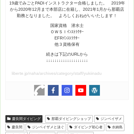
19歳でみごとPADIインストラクター合格しました。 2019年
から2020年12月まで本部店に在籍し、2021年1月から那覇店
勤務となりました。 よろしくおねがいいたします！
国家資格 潜水士
ＯＷＳＩｲﾝｽﾄﾗｸﾀｰ
EFRｲﾝｽﾄﾗｸﾀｰ
他３資格保有
続きは下記のURLから
↓↓↓↓↓↓↓↓↓↓↓↓↓↓↓↓↓↓↓↓
liberte.jp/naha/archives/category/staff/yukiinadu
慶良間ダイビング
那覇ダイビングショップ
ジンベイザメ
慶良間
ジンベイザメと泳ぐ
ダイビング初心者
水納島