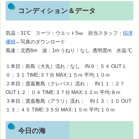
コンディション＆データ
気温：31℃ スーツ：ウエット5㎜ 担当スタッフ：
稲津
優樹
←写真のダウンロード
風速：北西6m 波：1m うねり：なし 透明度m 水温:℃
１本目：前島（大丸）流れ：なし IN９：５４ OUT１
０：３１ TIME:３７分 MAX:１５ｍ 平均:１０ｍ
２本目：渡嘉敷島（クレパス）流れ： IN１１：２７
OUT１２：０４ TIME:３７分 MAX:１２ｍ 平均:８ｍ
３本目：渡嘉敷島（アラリ）流れ： IN１３：１０ OUT
１３：４５ TIME:３５分 MAX:１５ｍ 平均:１０ｍ
今日の海