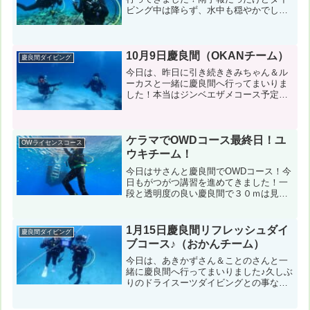
ビング中は降らず、水中も穏やかでした
😊☔コンディション＆データ気温：
24℃ スーツ：ドライスーツ 担当スタ
ッフ：杉本京子１本目：黒島（ツインロ
ック） 風速：南南東8m/...
10月9日慶良間（OKANチーム）
慶良間ダイビング
今日は、昨日に引き続ききみちゃん＆ル
ーカスと一緒に慶良間へ行ってまいりま
した！本当はジンベエザメコース予定で
したが海況が思わしくなく慶良間コース
へ変更。そしたら・・・なん
と・・・！！！野生のジンベエに出会え
ました😲コンディション＆データ気温...
ケラマでOWDコース最終日！ユ
OWライセンスコース
ウキチーム！
今日はサさんと慶良間でOWDコース！今
日もがつがつ講習を進めてきました！一
段と透明度の良い慶良間で３０ｍは見え
てたかも？コンディション＆データ気
温：３３℃ スーツ：ウエットスーツ
担当スタッフ：稲津優樹ト名） 風速：
1月15日慶良間リフレッシュダイ
慶良間ダイビング
西南西４m 波：０．５m...
ブコース♪（おかんチーム）
今日は、あきかずさん＆ことのさんと一
緒に慶良間へ行ってまいりました♪久しぶ
りのドライスーツダイビングとの事なの
で、リフレッシュダイブコース開催で
す！コンディション＆データ気温：