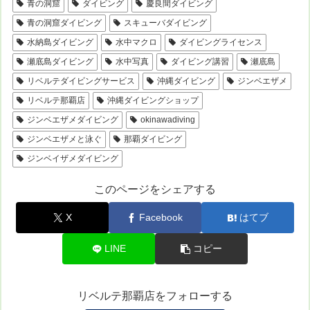
青の洞窟
ダイビング
慶良間ダイビング
青の洞窟ダイビング
スキューバダイビング
水納島ダイビング
水中マクロ
ダイビングライセンス
瀬底島ダイビング
水中写真
ダイビング講習
瀬底島
リベルテダイビングサービス
沖縄ダイビング
ジンベエザメ
リベルテ那覇店
沖縄ダイビングショップ
ジンベエザメダイビング
okinawadiving
ジンベエザメと泳ぐ
那覇ダイビング
ジンベイザメダイビング
このページをシェアする
X
Facebook
はてブ
LINE
コピー
リベルテ那覇店をフォローする