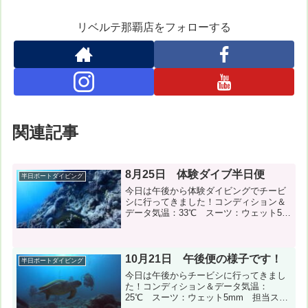
リベルテ那覇店をフォローする
関連記事
8月25日 体験ダイブ半日便
半日ボートダイビング
今日は午後から体験ダイビングでチービ
シに行ってきました！コンディション＆
データ気温：33℃ スーツ：ウェット5ｍ
ｍ 担当スタッフ：縄田崇１本目：神山
島（神山東） 風速：西4m/s 波：1.5m
うねり２本目：神山島（東ドロップ）
風速：西4...
10月21日 午後便の様子です！
半日ボートダイビング
今日は午後からチービシに行ってきまし
た！コンディション＆データ気温：
25℃ スーツ：ウェット5mm 担当スタ