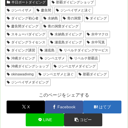
半日ボートダイビング
那覇ダイビングショップ
ジンベイザメ
慶良間
ジンベイザメと泳ぐ
ダイビング初心者
水納島
青の洞窟
ダイビング
慶良間ダイビング
青の洞窟ダイビング
スキューバダイビング
水納島ダイビング
水中マクロ
ダイビングライセンス
瀬底島ダイビング
水中写真
ダイビング講習
瀬底島
リベルテダイビングサービス
沖縄ダイビング
ジンベエザメ
リベルテ那覇店
沖縄ダイビングショップ
ジンベエザメダイビング
okinawadiving
ジンベエザメと泳ぐ
那覇ダイビング
ジンベイザメダイビング
このページをシェアする
X
Facebook
はてブ
LINE
コピー