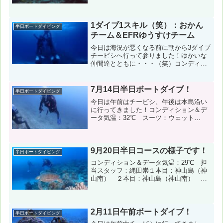
ッフ：縄田崇 写真のダウンロード風速：
北北東9m/s 波：3m １本目：神山島
（神山南）２本目：神山島（神山南）今
日の海今日は午後か...
1ダイブ1スキル（笑）：おかん
半日ボートダイビング
チーム＆EFRゆうすけチーム
今日は海況が悪くなる前に朝から3ダイブ
チービシへ行って参りました！ゆかいな
仲間達とともに・・・（笑）コンディシ
ョン＆データ気温：26℃ スーツ：ウエ
ット5mm・ドライスーツ 担当スタッ
フ：木村真佑美１本目：ラビリンス（チ
7月14日半日ボートダイブ！
半日ボートダイビング
ービシ礁神山島） 風...
今日は午前はチービシ、午後は本島沿い
に行ってきました！コンディション＆デ
ータ気温：32℃ スーツ：ウェット
5mm 担当スタッフ：縄田崇←写真のダ
ウンロード風速：南東7m/s 波：2m１
本目：神山島（東ドロップ）２本目：沖
縄本島（コーラルリー...
9月20日半日コースの様子です！
半日ボートダイビング
コンディション＆データ気温：29℃ 担
当スタッフ：縄田崇１本目：神山島（神
山南） ２本目：神山島（神山南） ３
本目：神山島（神山南） ４本目：神山
島（神山南） 今日の海今日は午前便フ
ァンダイビング・午後便ファンダイビン
グ・体験ダイビングに分...
2月11日午前ボートダイブ！
半日ボートダイビング