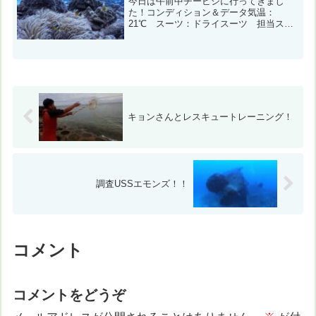
今日は午前中チービシに行ってきまし
た！コンディション＆データ気温：
21℃ スーツ：ドライスーツ 担当スタ
ッフ：縄田崇 レンタルカメラ←写真の
ダウンロードはこちらから♪１本目：神山
島（ラビリンス） 風速：東南東4m/s
波：1.5m ２本目：...
キョンさんとレスキュートレーニング！
調査USSエモンズ！！
コメント
コメントをどうぞ