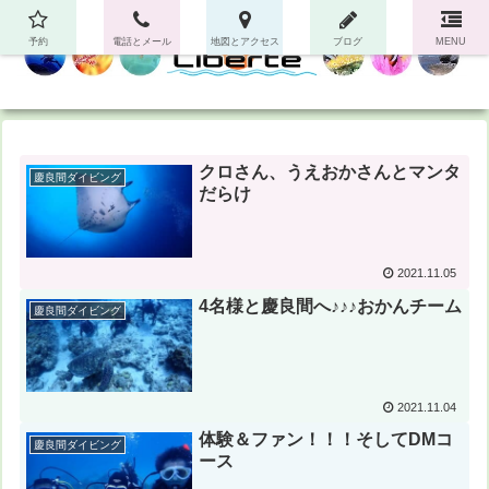
予約
電話とメール
地図とアクセス
ブログ
MENU
クロさん、うえおかさんとマンタ
慶良間ダイビング
だらけ
2021.11.05
4名様と慶良間へ♪♪♪おかんチーム
慶良間ダイビング
2021.11.04
体験＆ファン！！！そしてDMコ
慶良間ダイビング
ース