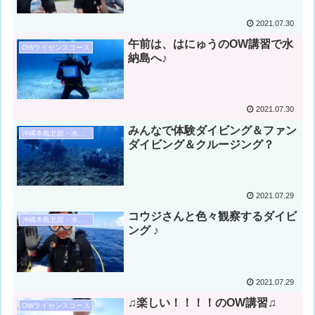
2021.07.30
午前は、はにゅうのOW講習で水
OWライセンスコース
納島へ♪
2021.07.30
みんなで体験ダイビング＆ファン
沖縄本島北部・水納島・瀬底島ダイビング
ダイビング＆クルージング？
2021.07.29
コウジさんと色々観察するダイビ
沖縄本島北部・水納島・瀬底島ダイビング
ング ♪
2021.07.29
♫楽しい！！！！のOW講習♫
OWライセンスコース