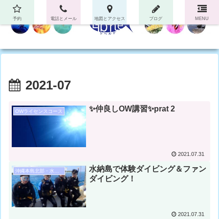
予約
電話とメール
地図とアクセス
ブログ
MENU
2021-07
✨仲良しOW講習✨prat 2
OWライセンスコース
2021.07.31
水納島で体験ダイビング＆ファン
沖縄本島北部・水納島・瀬底島ダイビング
ダイビング！
2021.07.31