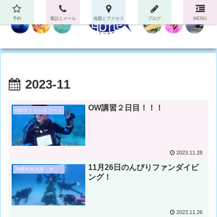
予約
電話とメール
地図とアクセス
ブログ
MENU
2023-11
OW講習２日目！！！
OWライセンスコース
2023.11.28
11月26日のんびりファンダイビ
沖縄本島北部・水納島・瀬底島ダイビング
ング！
2023.11.26