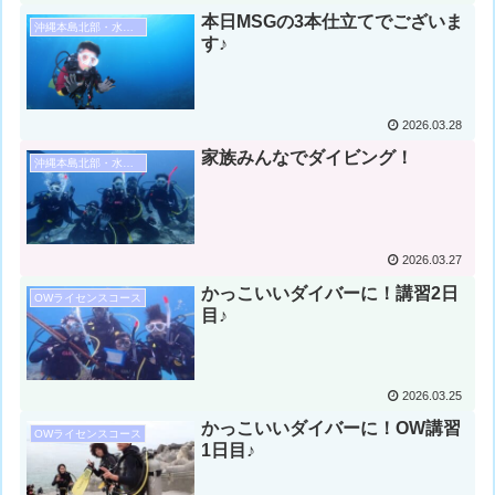
本日MSGの3本仕立てでございま
沖縄本島北部・水納島・瀬底島ダイビング
す♪
2026.03.28
家族みんなでダイビング！
沖縄本島北部・水納島・瀬底島ダイビング
2026.03.27
かっこいいダイバーに！講習2日
OWライセンスコース
目♪
2026.03.25
かっこいいダイバーに！OW講習
OWライセンスコース
1日目♪