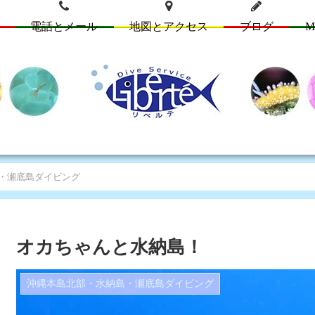
電話とメール
地図とアクセス
ブログ
M
・瀬底島ダイビング
オカちゃんと水納島！
沖縄本島北部・水納島・瀬底島ダイビング