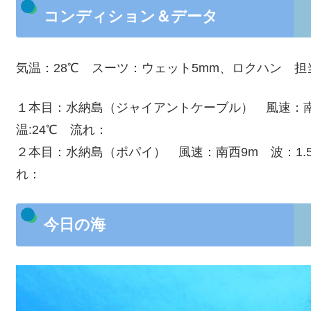
コンディション＆データ
気温：28℃ スーツ：ウェット5mm、ロクハン 担
１本目：水納島（ジャイアントケーブル） 風速：南西7
温:24℃ 流れ：
２本目：水納島（ポパイ） 風速：南西9m 波：1.5m
れ：
今日の海