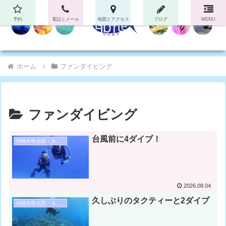
予約
電話とメール
地図とアクセス
ブログ
MENU
ホーム
ファンダイビング
ファンダイビング
台風前に4ダイブ！
沖縄本島北部・水納島・瀬底島ダイビング
2026.08.04
久しぶりのタクティーと2ダイブ
沖縄本島北部・水納島・瀬底島ダイビング