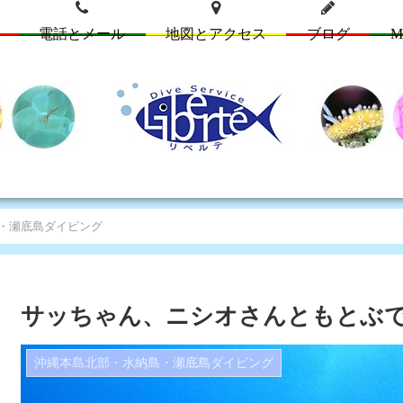
電話とメール
地図とアクセス
ブログ
M
・瀬底島ダイビング
サッちゃん、ニシオさんともとぶ
沖縄本島北部・水納島・瀬底島ダイビング