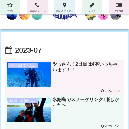
予約
電話とメール
地図とアクセス
ブログ
MENU
2023-07
やっさん！2日目は4本いっちゃ
沖縄本島北部・水納島・瀬底島ダイビング
います！！
2023.07.24
水納島でスノーケリング♪楽しか
水納島・瀬底島スノーケル
った〜
2023.07.23