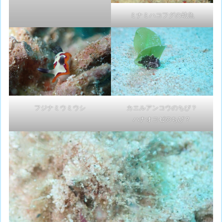
ミナミハコフグの幼魚
フジナミウミウシ
カエルアンコウのちび？
ハナオコゼのちび？