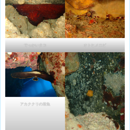
でっかいタコ
オトヒメエビ
アカククリの若魚