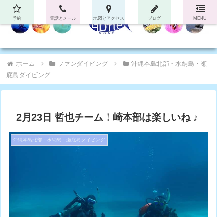
予約
電話とメール
地図とアクセス
ブログ
MENU
ホーム
ファンダイビング
沖縄本島北部・水納島・瀬
底島ダイビング
2月23日 哲也チーム！崎本部は楽しいね ♪
沖縄本島北部・水納島・瀬底島ダイビング