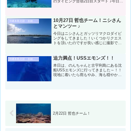
のダイビング合宿2日目スタート ♪今日も
たくさん水中写真撮りましょうね ♪今日
はたくさん泳ぐダイビングでした！私は
お盆連勤の最終日！エンリッチを使った
ら身体がめっちゃ楽...
10月27日 哲也チーム！ニシさん
沖縄本島北部・水納島・瀬底島ダイビング
とマンツー ♪
今日はニシさんとガッツリマクロダイビ
ングをしてきました！いくつかリクエス
トを頂いたのですが良い感じに撮影でき
たようで良かったです ♪コンディション
＆データ気温：２９℃ スーツ：ウェッ
トスーツ５mm 担当スタッフ：鈴木哲
迫力満点！USSエモンズ！！
沖縄本島北部・水納島・瀬底島ダイビング
也１本目：水納島（ポー...
本日は、のんちゃんと古宇利島にある沈
船USSエモンズに行ってきました～！！
現地に着いたら雨もやみ、海も穏やか！
のんちゃん持ってますね～！迫力満点の
エモンズ、しっかり体感しましたね！午
後はもとぶに戻って1ダイブ！！Let's Go
～コンディシ...
2月22日 哲也チーム！