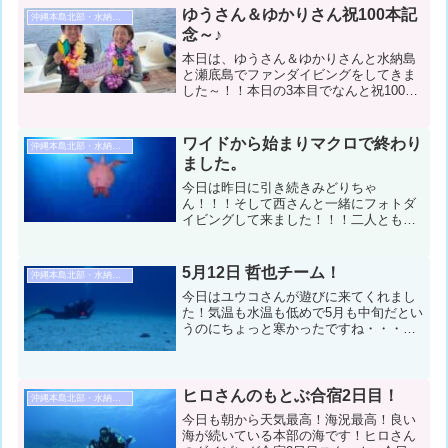
ゆうさん＆ゆかりさん祝100本記
沖縄本島北部・水納島・瀬底島ダイビング
念～♪
本日は、ゆうさん＆ゆかりさんと水納島
と瀬底島でファンダイビングをしてきま
した～！！本日の3本目でなんと祝100本
記念でした～！！1本目からずっと一緒に
潜っているのとても素敵！！記念ダイブ
Let's Go～！コンディション＆データ気
ワイドから始まりマクロで終わり
沖縄本島北部・水納島・瀬底島ダイビング
温：27℃...
ました。
今日は昨日に引き続きみどりちゃ
ん！！！そして西さんと一緒にフォトダ
イビングして来ました！！！二人とも本
格フォト派ダイバー！！！被写体をどう
しようかと思っていたら西さんもハゼ好
きとのことでしたのでみんなで本日ベン
5月12日 哲也チーム！
沖縄本島北部・水納島・瀬底島ダイビング
ケイハゼを目標に楽しんで来まし...
今日はユウコさんが遊びに来てくれまし
た！気温も水温も低めで5月も中旬だとい
うのにちょっと寒かったですね・・・で
も水納島＆瀬底島でハゼ観察をメインに
楽しんできましたよ ♪（ユウコさんごめ
んなさい！ダイブデータ入力するの忘れ
てました・・・5/1...
ヒロさんのもとぶ合宿2日目！
沖縄本島北部・水納島・瀬底島ダイビング
今日も朝から天気最高！海況最高！良い
海が続いている本部の海です！ヒロさん