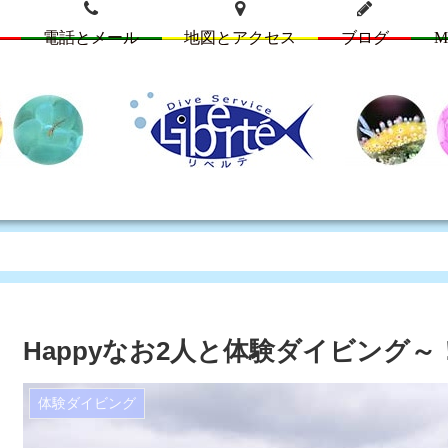
電話とメール
地図とアクセス
ブログ
M
Happyなお2人と体験ダイビング～
体験ダイビング