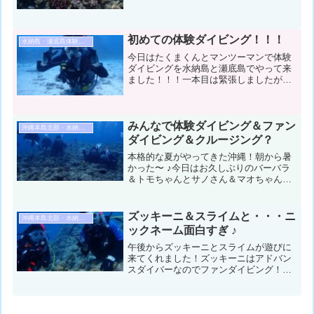
る笑顔が太陽より眩しく楽しいダイビン
グとなりました♩本日の振り返りで
す〜！！！皆さん！！ブログにダイ
ブ！！！コンディション＆データ気...
初めての体験ダイビング！！！
水納島・瀬底島体験ダイビング
今日はたくまくんとマンツーマンで体験
ダイビングを水納島と瀬底島でやって来
ました！！！一本目は緊張しましたが、
すぐに海の青さに感動！！！その後二本
目もノリノリで楽しむことが出来まし
た！！コンディション＆データ気温：３
３℃ スーツ：ウエットスー...
みんなで体験ダイビング＆ファン
沖縄本島北部・水納島・瀬底島ダイビング
ダイビング＆クルージング？
本格的な夏がやってきた沖縄！朝から暑
かった〜 ♪今日はお久しぶりのバーバラ
＆トモちゃんとサノさん＆マオちゃん＆
マリちゃん＆ショウコさんと瀬底島と水
納島で遊んできました！コンディション
＆データ気温：31℃ スーツ：ウェット
ズッキーニ＆スライムと・・・ニ
沖縄本島北部・水納島・瀬底島ダイビング
5mm 担当スタッフ...
ックネーム面白すぎ ♪
午後からズッキーニとスライムが遊びに
来てくれました！ズッキーニはアドバン
スダイバーなのでファンダイビング！ス
ライムは初めての体験ダイビングです ♪
これを機に共通の趣味になるといいです
ね〜コンディション＆データ気温：