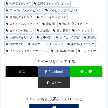
沖縄ダイビング
名護ダイビングショップ
ジンベイザメダイビング
ダイビングライセンス
慶良間ダイビング
ジンベイザメと泳ぐ
スキューバダイビング
慶良間
青の洞窟ダイビング
ダイビング初心者
水納島
青の洞窟
ダイビング
水納島ダイビング
水中写真
ダイビング講習
瀬底島
水中マクロ
沖縄ダイビングショップ
瀬底島ダイビング
リベルテダイビングサービス
okinawadiving
ジンベエザメ
このページをシェアする
X
Facebook
LINE
コピー
リベルテもとぶ店をフォローする