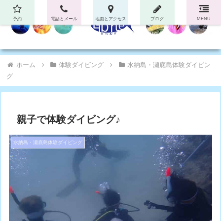
予約
電話とメール
地図とアクセス
ブログ
MENU
ホーム
体験ダイビング
水納島・瀬底島体験ダイビン
グ
親子で体験ダイビング♪
水納島・瀬底島体験ダイビング