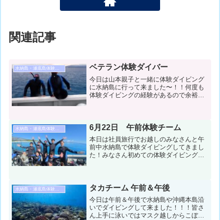
関連記事
ベテラン体験ダイバー
水納島・瀬底島体験ダイビング
今日は山本親子と一緒に体験ダイビング
に水納島に行って来ました〜！！何度も
体験ダイビングの経験があるので余裕を
持って遊ぶ事が出来、2本目にはスノーケ
リングでも元気よく泳いでは沖縄の海を
満喫しました！！コンディション＆デー
タ気温：２４℃ スーツ...
6月22日 午前体験チーム
水納島・瀬底島体験ダイビング
本日は社員旅行でお越しのみなさんと午
前中水納島で体験ダイビングしてきまし
た！みなさん初めての体験ダイビングだ
ったみたいですが、とても上手に泳げて
いました！船から見る水納ブルーもとっ
ても綺麗でしたね♪コンデション＆データ
気温：29℃ スーツ：...
タカチーム 午前＆午後
水納島・瀬底島体験ダイビング
今日は午前＆午後で水納島や沖縄本島沿
いでダイビングして来ました！！！皆さ
ん上手に泳いではマスク越しからこぼれ