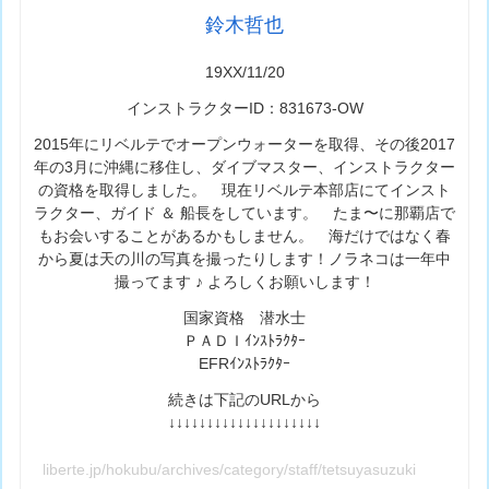
鈴木哲也
19XX/11/20
インストラクターID：831673-OW
2015年にリベルテでオープンウォーターを取得、その後2017
年の3月に沖縄に移住し、ダイブマスター、インストラクター
の資格を取得しました。 現在リベルテ本部店にてインスト
ラクター、ガイド ＆ 船長をしています。 たま〜に那覇店で
もお会いすることがあるかもしません。 海だけではなく春
から夏は天の川の写真を撮ったりします！ノラネコは一年中
撮ってます ♪ よろしくお願いします！
国家資格 潜水士
ＰＡＤＩｲﾝｽﾄﾗｸﾀｰ
EFRｲﾝｽﾄﾗｸﾀｰ
続きは下記のURLから
↓↓↓↓↓↓↓↓↓↓↓↓↓↓↓↓↓↓↓↓
liberte.jp/hokubu/archives/category/staff/tetsuyasuzuki