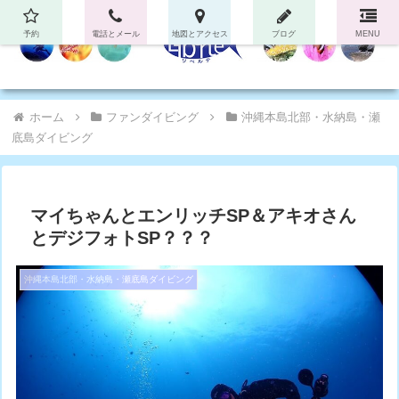
予約
電話とメール
地図とアクセス
ブログ
MENU
ホーム
ファンダイビング
沖縄本島北部・水納島・瀬
底島ダイビング
マイちゃんとエンリッチSP＆アキオさん
とデジフォトSP？？？
沖縄本島北部・水納島・瀬底島ダイビング