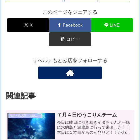
このページをシェアする
X
Facebook
LINE
コピー
リベルテもとぶ店をフォローする
関連記事
７月４日ゆうこりんチーム
沖縄本島北部・水納島・瀬底島ダイビング
今日は昨日に引き続きイタちゃんと一緒
に水納島と瀬底島に行って来ました！！
本日は１本目からのんびりと！！かわい
い生き物やドキドキな地形までいっぱい