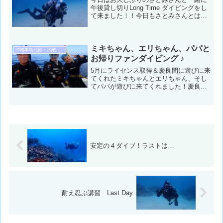
午後貸し切りLong Time ダイビングをし
て来ました！！今日もさとみさんとは
色々な生物を一緒に探しつつ逆に生物紹
介もしてもらいました😄本日も最高のダ
イビングでしたよ〜！！コンディション
＆データ気温：２...
ミキちゃん、エリちゃん、パパと
沖縄本島北部・水納島・瀬底島ダイビング
お帰りファンダイビング ♪
5月にライセンス取得＆慶良間に遊びに来
てくれたミキちゃんとエリちゃん、そし
てパパが遊びに来てくれました！慶良間
もいいけど、やっぱり本部でしょ〜 ♪と
言うことでのんびりダイビングしてきま
したよ〜！コンディション＆データ気
温：32℃ スーツ：ウ...
安定の４ダイブ！ラストは…
耐え忍ぶ講習 Last Day