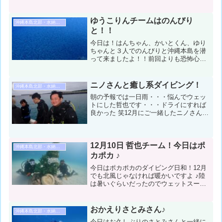
楽しんで来ました！！コンディション＆
データ気温：３２℃ スーツ：ウエット
スーツ 担当スタッフ：藤...
ゆうこりんチームはのんびり
沖縄本島北部・水納島・瀬底島ダイビング
と！！
今日は！はんちゃん、かいとくん、ゆり
ちゃんと３人でのんびりと沖縄本島を潜
って来ましたよ！！前回よりも恐怖心が
なくなって来たゆりちゃん！！のびしろ
やばいくらい上手に泳いでは楽しそうに
してました！！はんちゃんは気ままに生
ニノさんと癒し系ダイビング！
沖縄本島北部・水納島・瀬底島ダイビング
物を観察して楽しんでくれ...
朝の予報では一日雨・・・悩んでウェッ
トにした哲也です・・・ドライにすれば
良かった 笑12月にご一緒したニノさんが
遊びに来てくれました！そして今日は4ダ
イブ！のんびりゆっくり癒し系ダイビン
グして来ました！コンディション＆デー
タ気温：20℃ ス...
12月10日 哲也チーム！今日はポ
沖縄本島北部・水納島・瀬底島ダイビング
カポカ ♪
今日はポカポカのダイビング日和！12月
でも北風じゃなければ暖かいですよ ♪陸
は暑いぐらいだったのでウェットスーツ
にしてみた哲也です！ようぴぃとカナち
ゃんが遊びに来てくれました！水納島と
本島沿いでのんびり遊んできましたよコ
おかえりさとみさん♪
沖縄本島北部・水納島・瀬底島ダイビング
ンディション＆データ...
今日はお久しぶりのさとみさんと一緒に