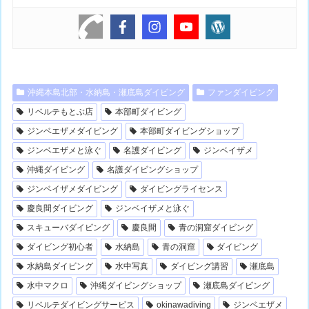
沖縄本島北部・水納島・瀬底島ダイビング
ファンダイビング
リベルテもとぶ店
本部町ダイビング
ジンベエザメダイビング
本部町ダイビングショップ
ジンベエザメと泳ぐ
名護ダイビング
ジンベイザメ
沖縄ダイビング
名護ダイビングショップ
ジンベイザメダイビング
ダイビングライセンス
慶良間ダイビング
ジンベイザメと泳ぐ
スキューバダイビング
慶良間
青の洞窟ダイビング
ダイビング初心者
水納島
青の洞窟
ダイビング
水納島ダイビング
水中写真
ダイビング講習
瀬底島
水中マクロ
沖縄ダイビングショップ
瀬底島ダイビング
リベルテダイビングサービス
okinawadiving
ジンベエザメ