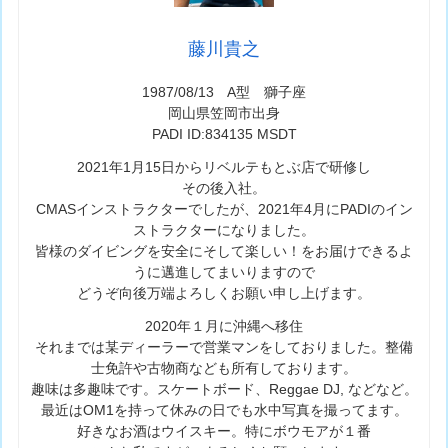
藤川貴之
1987/08/13 A型 獅子座
岡山県笠岡市出身
PADI ID:834135 MSDT
2021年1月15日からリベルテもとぶ店で研修し
その後入社。
CMASインストラクターでしたが、2021年4月にPADIのイン
ストラクターになりました。
皆様のダイビングを安全にそして楽しい！をお届けできるよ
うに邁進してまいりますので
どうぞ向後万端よろしくお願い申し上げます。
2020年１月に沖縄へ移住
それまでは某ディーラーで営業マンをしておりました。整備
士免許や古物商なども所有しております。
趣味は多趣味です。スケートボード、Reggae DJ, などなど。
最近はOM1を持って休みの日でも水中写真を撮ってます。
好きなお酒はウイスキー。特にボウモアが１番