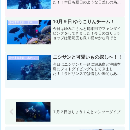
た！！本日も夏日のような日差しの為、
海の中の青がいい感じ♪今日も幸せなダイ
ビングができました！！！コンディショ
ン＆データ気温：２６℃ スーツ：ウエ
ットスーツ 担当スタッ...
10月９日 ゆうこりんチーム！
沖縄本島北部・水納島・瀬底島ダイビング
今日はゆみこさんと崎本部でファンダイ
ビングをしてきました！今日のゴリラチ
ョップは透明度も良く穏やかな海でとて
も気持ち良かったです ♪ ミジュンの群れ
を見たりカラフルなクマノミたちを見た
り楽しかったですね ♪コンディション＆
データ気温：３１℃...
ニシサンと可愛いもの探しへ！！
沖縄本島北部・水納島・瀬底島ダイビング
今日はニシサンと一緒に瀬底島と沖縄本
島にフォトダイビングをして来まし
た！！ラビリンスでは惜しい瞬間もあり
ましたが、ゴリラチョップで無事に挽回
となり、今回も楽しいダイビングとなり
ました！！コンディション＆データ気
温：２９℃ スーツ：ウエットス...
７月２日はりょうくんとマンツーダイブ