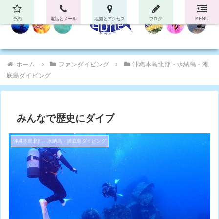
予約
電話とメール
地図とアクセス
ブログ
MENU
ホーム
ファンダイビング
沖縄本島北部・水納島・瀬
底島ダイビング
みんなで歴史にダイブ
沖縄本島北部・水納島・瀬底島ダイビング