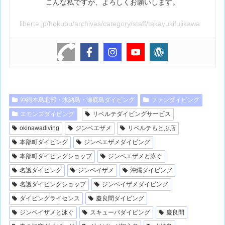
こんな私ですが、よろしくお願いします。
liberte.jp/hokubu/archives/category/staff/takayukifujikawa
沖縄本島北部・水納島・瀬底島ダイビング
ファンダイビング
エモンズダイビング
リベルテダイビングサービス
okinawadiving
ジンベエザメ
リベルテもとぶ店
本部町ダイビング
ジンベエザメダイビング
本部町ダイビングショップ
ジンベエザメと泳ぐ
名護ダイビング
ジンベイザメ
沖縄ダイビング
名護ダイビングショップ
ジンベイザメダイビング
ダイビングライセンス
慶良間ダイビング
ジンベイザメと泳ぐ
スキューバダイビング
慶良間