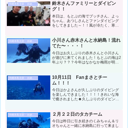
鈴木さんファミリーとダイビン
沖縄本島北部・水納島・瀬底島ダイビング
グ！！
本日は、もとぶの海でブッチさん、よっ
ちゃん、あつしさんとファンダイビング
をしてきました～！！風が冷たく、寒く
てびっくり！もう冬の到来！？でも、水
温はまだ下がってないので水中は大丈夫
でしたね！のんびりと遊んだ1日でした～
小川さん赤木さんと水納島！流れ
沖縄本島北部・水納島・瀬底島ダイビング
コンディション＆データ...
てた〜・・・！
今日はお久しぶりの赤木さんと小川さん
が遊びに来てくれました！もとぶの海は2
年ぶり？？？今年はなかなか梅雨が明け
ない沖縄ですが、朝から日射しもあって
風向きも悪くないので水納島へ行ってき
ました！コンディション＆データ気温：
10月11日 Fanまさとチー
沖縄本島北部・水納島・瀬底島ダイビング
30℃ スーツ：ウェッ...
ム！！！
今日はかよさんが久しぶりのダイビング
を楽しんできました！！！！きれいな海
で癒されました☻久しぶりのダイビング
でしたが、とっても上手でお魚と泳いで
とっても楽しかったです！！！！！コン
ディション＆データ気温：２６℃ スー
２月２２日のタカチーム
沖縄本島北部・水納島・瀬底島ダイビング
ツ：ウエットスーツ 担当...
今日は昨日に引き続きのくみちゃん＆リ
オちゃんと一緒に水納島に行って来まし