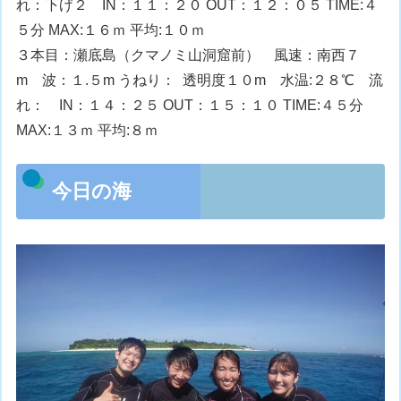
れ：下げ２ IN：１１：２０ OUT：１２：０５ TIME:４
５分 MAX:１６ｍ 平均:１０ｍ
３本目：瀬底島（クマノミ山洞窟前） 風速：南西７
m 波：１.５m うねり： 透明度１０m 水温:２８℃ 流
れ： IN：１４：２５ OUT：１５：１０ TIME:４５分
MAX:１３ｍ 平均:８ｍ
今日の海