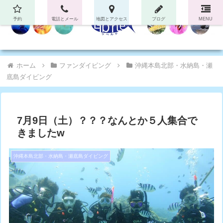
予約
電話とメール
地図とアクセス
ブログ
MENU
ホーム
ファンダイビング
沖縄本島北部・水納島・瀬
底島ダイビング
7月9日（土）？？？なんとか５人集合で
きましたw
沖縄本島北部・水納島・瀬底島ダイビング