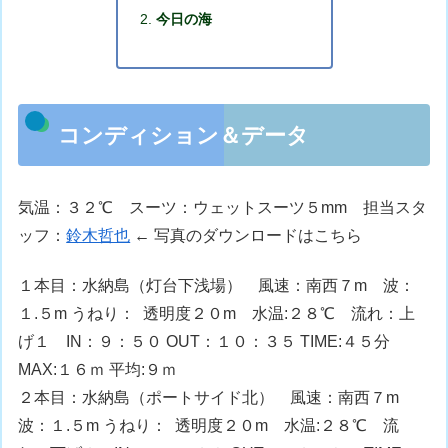
今日の海
コンディション＆データ
気温：３２℃ スーツ：ウェットスーツ５mm 担当スタ
ッフ：
鈴木哲也
← 写真のダウンロードはこちら
１本目：水納島（灯台下浅場） 風速：南西７m 波：
１.５m うねり： 透明度２０m 水温:２８℃ 流れ：上
げ１ IN：９：５０ OUT：１０：３５ TIME:４５分
MAX:１６ｍ 平均:９ｍ
２本目：水納島（ポートサイド北） 風速：南西７m
波：１.５m うねり： 透明度２０m 水温:２８℃ 流