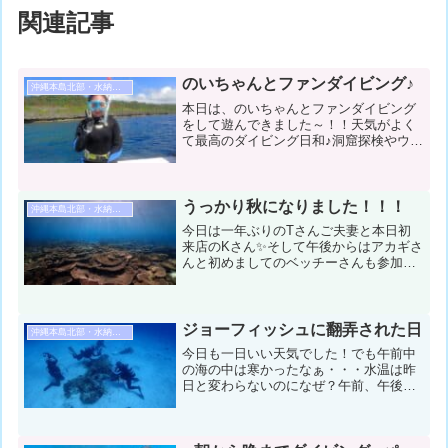
関連記事
のいちゃんとファンダイビング♪
沖縄本島北部・水納島・瀬底島ダイビング
本日は、のいちゃんとファンダイビング
をして遊んできました～！！天気がよく
て最高のダイビング日和♪洞窟探検やウミ
ガメにも会えて最高でしたね！！久しぶ
りのダイビングだったけど落ち着いて楽
しめましたね～！！コンディション＆デ
ータ気温：30℃ スー...
うっかり秋になりました！！！
沖縄本島北部・水納島・瀬底島ダイビング
今日は一年ぶりのTさんご夫妻と本日初
来店のKさん✨そして午後からはアカギさ
んと初めましてのベッチーさんも参加し
て本部の海を楽しんで来ました♫久々の
人たちもいましたがみなさん上手に潜れ
満足の一日になりました！！！コンディ
ション＆データ気温：３...
ジョーフィッシュに翻弄された日
沖縄本島北部・水納島・瀬底島ダイビング
今日も一日いい天気でした！でも午前中
の海の中は寒かったなぁ・・・水温は昨
日と変わらないのになぜ？午前、午後で
メンバーが入れ替わりながら4ダイブして
きました！ゴールデンウィークも終盤！
本日も満船 ♪ありがとうございます！本