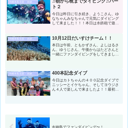
部の海を満喫しに行き...
♫朝から晩までダイビング♫パー
沖縄本島北部・水納島・瀬底島ダイビング
ト２
今日は昨日に引き続き、ようこさん、ゆ
なちゃんみなちゃんで元気にダイビング
して来ました！！！本日は水鉄砲で遊ん
でみたり、チンアナゴや寝ているブダイ
に驚いてみたり、なんだかんだ最後はキ
ビナゴさんにやられて終了となりまし
10月12日だいすけチーム！！
沖縄本島北部・水納島・瀬底島ダイビング
た〜🤗コンディション＆デー...
本日は午前、ともかずさん、よしはるさ
ん、ゆうじさん、午後からはたどさんと
一緒にファンダイビングをしてきました
～！！風が強いので穏やかなところへ！
水中をのんびり楽しんできました～！コ
ンディション＆データ気温：27℃ スー
ツ：ウェットスーツ 担...
400本記念ダイブ
沖縄本島北部・水納島・瀬底島ダイビング
今日はカトちゃんの４００記念ダイブで
ニッシーとイケちゃん、そしてヨウジさ
ん４人で楽しんで来ましたよ！！最初は
いろいろありましたが、無事に3ダイブし
てイケちゃんとヨウジさんは4ダイブして
来ました！！コンディション＆データ気
温：３４℃ スーツ：...
水納島でファンダイビング〜！