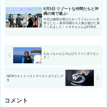
ゆうこちゃんはファンダイビングでお二
人とも沖縄（本部）の海を満喫してきま
6月5日 リゾートな仲間たちと沖
沖縄本島北部・水納島・瀬底島ダイビング
したよ〜 ♪コンディシ...
縄の海で遊ぶ♪
今日は梅雨が明けたかってぐらいいい天
気でした ♪ 新卒同期の４人衆が遊びに来
てくれました！ミサキちゃんはFUNダイ
ビング！スズちゃんとモッティは体験ダ
イビング！リョウくんはスノーケリング
で楽しんできましたよ ♪ 水面休息中のボ
ートからの飛び...
ちなっちゃんとのんびりファンダイビン
グ ♪
NEWウエイトベストでベストダイビング
を
コメント