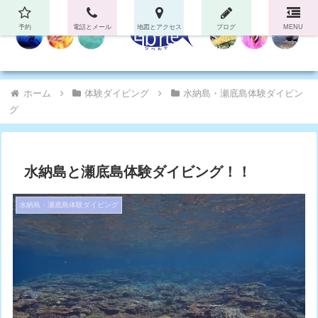
予約
電話とメール
地図とアクセス
ブログ
MENU
ホーム
体験ダイビング
水納島・瀬底島体験ダイビン
グ
水納島と瀬底島体験ダイビング！！
水納島・瀬底島体験ダイビング