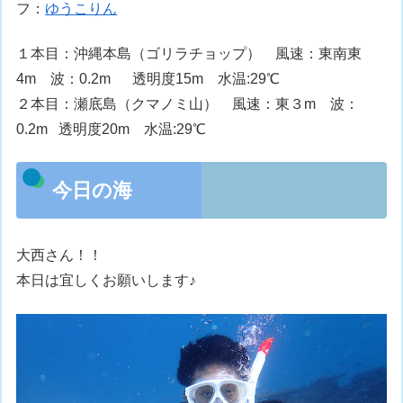
フ：
ゆうこりん
１本目：沖縄本島（ゴリラチョップ） 風速：東南東
4m 波：0.2m 透明度15m 水温:29℃
２本目：瀬底島（クマノミ山） 風速：東３m 波：
0.2m 透明度20m 水温:29℃
今日の海
大西さん！！
本日は宜しくお願いします♪