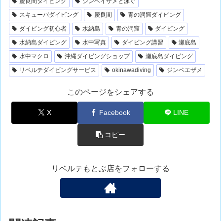
慶良間ダイビング
ジンベイザメと泳ぐ
スキューバダイビング
慶良間
青の洞窟ダイビング
ダイビング初心者
水納島
青の洞窟
ダイビング
水納島ダイビング
水中写真
ダイビング講習
瀬底島
水中マクロ
沖縄ダイビングショップ
瀬底島ダイビング
リベルテダイビングサービス
okinawadiving
ジンベエザメ
このページをシェアする
X
Facebook
LINE
コピー
リベルテもとぶ店をフォローする