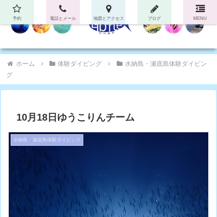
予約
電話とメール
地図とアクセス
ブログ
MENU
ホーム
体験ダイビング
水納島・瀬底島体験ダイビン
グ
10月18日ゆうこりんチーム
水納島・瀬底島体験ダイビング