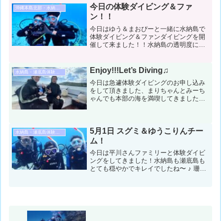
気温：24℃ スーツ： 担当スタッフ：
今日の体験ダイビング＆ファ
沖縄本島北部・水納島・瀬底島ダイビング
さち１本目：灯台下浅...
ン！！
今日はゆう＆まおぴーと一緒に水納島で
体験ダイビング＆ファンダイビングを開
催して来ました！！水納島の透明度にお
二人とも感動しながらまおぴーの体験ダ
イビングっぽくない体験ダイビングとそ
れを優しい眼差しで見守るゆうの本日の
Enjoy!!!Let’s Diving♫
水納島・瀬底島体験ダイビング
楽しいダイビング日記です...
今日は急遽体験ダイビングのお申し込み
をして頂きました、まりちゃんとみーち
ゃんでも本部の海を満喫してきました✨
耳抜きが苦手なみーちゃんも克服に成
功！！！まりちゃんはスイスイ！！ファ
ンダイビング並みに泳いでました！！！
コンディション＆データ気温...
5月1日 スグミ＆ゆうこりんチー
水納島・瀬底島体験ダイビング
ム！
今日は平川さんファミリーと体験ダイビ
ングをしてきました！水納島も瀬底島も
とても穏やかでキレイでしたね〜 ♪ 珊瑚
を見たりクマノミさんと遊んだり楽しか
ったですね〜コンディション＆データ気
温：２６℃ スーツ：ウェットスーツ
担当スタッフ：スグミ...