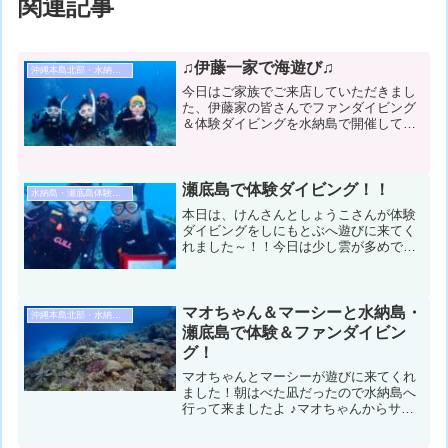
関連記事
♫伊藤一家で海遊び♫
沖縄本島北部・水納島・瀬底島ダイビング
今日はご家族でご来店していただきまし
た、伊藤家の皆さんでファンダイビング
＆体験ダイビングを水納島で開催して来
ました！！！前日も体験ダイビングをし
ていたダイゴにほなみちゃん！！！上手
に泳いで楽しんでました！！！コンディ
ション＆データ気温：３３...
瀬底島で体験ダイビング！！
水納島・瀬底島体験ダイビング
本日は、けんさんとしょうこさんが体験
ダイビングをしにもとぶへ遊びに来てく
れました～！！今日は少し雲が多めでし
たが、途中、太陽が出てきてくれてサン
ゴがきれいでしたね♪瀬底島で楽しんでき
ましたよ！！コンディション＆データ気
温：22℃ スーツ：ウ...
マオちゃん＆マーシーと水納島・
沖縄本島北部・水納島・瀬底島ダイビング
瀬底島で体験＆ファンダイビン
グ！
マオちゃんとマーシーが遊びに来てくれ
ました！朝はべた凪だったので水納島へ
行って来ましたよ ♪マオちゃんからサメ
のリクエストを頂いたので瀬底島にも行
って来ました！コンディション＆データ