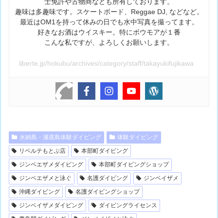
士免許や古物商なども所有しております。
趣味は多趣味です。スケートボード、Reggae DJ, などなど。
最近はOM1を持って休みの日でも水中写真を撮ってます。
好きなお酒はウイスキー。特にボウモアが１番
こんな私ですが、よろしくお願いします。
liberte.jp/hokubu/archives/category/staff/takayukifujikawa
水納島・瀬底島体験ダイビング
体験ダイビング
リベルテもとぶ店
本部町ダイビング
ジンベエザメダイビング
本部町ダイビングショップ
ジンベエザメと泳ぐ
名護ダイビング
ジンベイザメ
沖縄ダイビング
名護ダイビングショップ
ジンベイザメダイビング
ダイビングライセンス