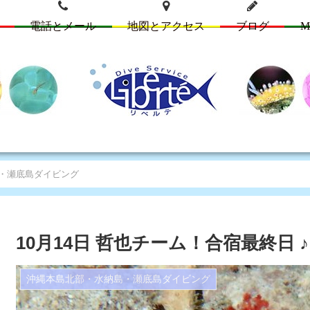
電話とメール
地図とアクセス
ブログ
M
・瀬底島ダイビング
10月14日 哲也チーム！合宿最終日 ♪
沖縄本島北部・水納島・瀬底島ダイビング