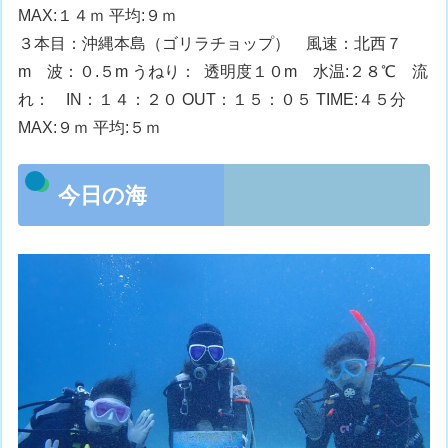
MAX:１４ｍ 平均:９ｍ
３本目：沖縄本島（ゴリラチョップ） 風速：北西７
m 波：０.５m うねり： 透明度１０m 水温:２８℃ 流
れ： IN：１４：２０ OUT：１５：０５ TIME:４５分
MAX:９ｍ 平均:５ｍ
今日の海