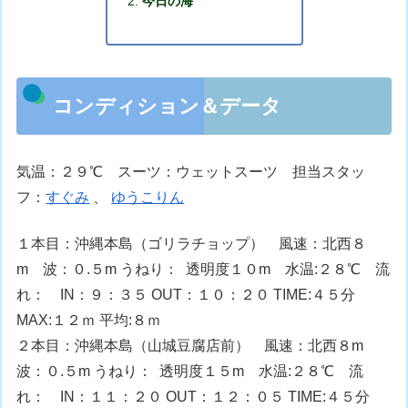
今日の海
コンディション＆データ
気温：２９℃ スーツ：ウェットスーツ 担当スタッ
フ：
すぐみ
、
ゆうこりん
１本目：沖縄本島（ゴリラチョップ） 風速：北西８
m 波：０.５m うねり： 透明度１０m 水温:２８℃ 流
れ： IN：９：３５ OUT：１０：２０ TIME:４５分
MAX:１２ｍ 平均:８ｍ
２本目：沖縄本島（山城豆腐店前） 風速：北西８m
波：０.５m うねり： 透明度１５m 水温:２８℃ 流
れ： IN：１１：２０ OUT：１２：０５ TIME:４５分