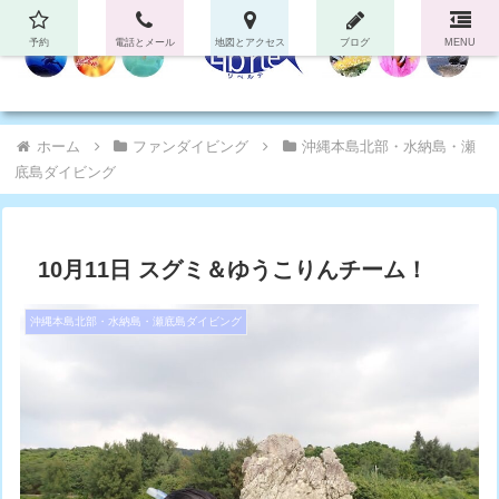
予約
電話とメール
地図とアクセス
ブログ
MENU
ホーム
ファンダイビング
沖縄本島北部・水納島・瀬
底島ダイビング
10月11日 スグミ＆ゆうこりんチーム！
沖縄本島北部・水納島・瀬底島ダイビング