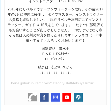
インストラクターID：831673-OW
2015年にリベルテでオープンウォーターを取得、その後2017
年の3月に沖縄に移住し、ダイブマスター、インストラクター
の資格を取得しました。 現在リベルテ本部店にてインスト
ラクター、ガイド ＆ 船長をしています。 たま〜に那覇店で
もお会いすることがあるかもしません。 海だけではなく春
から夏は天の川の写真を撮ったりします！ノラネコは一年中
撮ってます ♪ よろしくお願いします！
国家資格 潜水士
ＰＡＤＩｲﾝｽﾄﾗｸﾀｰ
EFRｲﾝｽﾄﾗｸﾀｰ
続きは下記のURLから
↓↓↓↓↓↓↓↓↓↓↓↓↓↓↓↓↓↓↓↓
liberte.jp/hokubu/archives/category/staff/tetsuyasuzuki