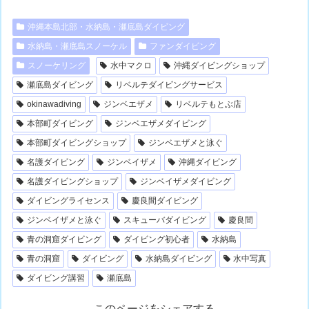
沖縄本島北部・水納島・瀬底島ダイビング
水納島・瀬底島スノーケル
ファンダイビング
スノーケリング
水中マクロ
沖縄ダイビングショップ
瀬底島ダイビング
リベルテダイビングサービス
okinawadiving
ジンベエザメ
リベルテもとぶ店
本部町ダイビング
ジンベエザメダイビング
本部町ダイビングショップ
ジンベエザメと泳ぐ
名護ダイビング
ジンベイザメ
沖縄ダイビング
名護ダイビングショップ
ジンベイザメダイビング
ダイビングライセンス
慶良間ダイビング
ジンベイザメと泳ぐ
スキューバダイビング
慶良間
青の洞窟ダイビング
ダイビング初心者
水納島
青の洞窟
ダイビング
水納島ダイビング
水中写真
ダイビング講習
瀬底島
このページをシェアする