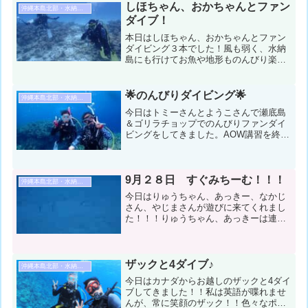
温：25℃ スーツ：ウェット5mm 担当
しほちゃん、おかちゃんとファン
沖縄本島北部・水納島・瀬底島ダイビング
スタッフ：鈴木哲也...
ダイブ！
本日はしほちゃん、おかちゃんとファン
ダイビング３本でした！風も弱く、水納
島にも行けてお魚や地形ものんびり楽し
めました♪しほちゃんは360°カメラで撮
影！いい感じに撮れているといいな〜☺️
コンデション＆データ気温：20℃ スー
🌟のんびりダイビング🌟
沖縄本島北部・水納島・瀬底島ダイビング
ツ：ウェットスー...
今日はトミーさんとようこさんで瀬底島
＆ゴリラチョップでのんびりファンダイ
ビングをしてきました。AOW講習を終え
てのファンダイビングのようこさん♫も
のすごく上手に泳いで楽しんでました。
トミーさんは今年潜り納めかな？？？コ
ンディション＆データ気...
9月２８日 すぐみちーむ！！！
沖縄本島北部・水納島・瀬底島ダイビング
今日はりゅうちゃん、あっきー、なかじ
さん、やじまさんが遊びに来てくれまし
た！！！りゅうちゃん、あっきーは連日
楽しんでいただいております☻水納島の
白くなったサンゴを観察したり、深場に
探検しに行ったりと思い思いに楽しみま
した♪コンディション＆デ...
ザックと4ダイブ♪
沖縄本島北部・水納島・瀬底島ダイビング
今日はカナダからお越しのザックと4ダイ
ブしてきました！！私は英語が喋れませ
んが、常に笑顔のザック！！色々なポイ