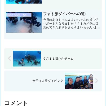
ントにも行って沖縄の海を満喫して頂き
ました♪コンデション＆データ気温：
31℃ スーツ：ウエットスーツ 担当ス
タッフ：藤川貴之１本目...
フォト派ダイバーへの道♪
沖縄本島北部・水納島・瀬底島ダイビング
今日はあきおさん＆まいちゃんの貸し切
りボートとなりました＾＾！カメラに目
覚めてきたあきおさん＆まいちゃん♪まさ
か、あきおさんからウ〇〇シを教えても
らえる日が来るなんて・・・（涙）コン
ディション＆データ気温：17℃ スー
ツ：ドライスーツ 担当...
９月１１日たかチーム
女子４人旅ダイビング
コメント