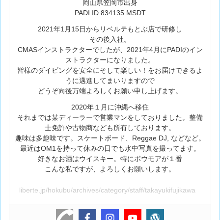
岡山県笠岡市出身
PADI ID:834135 MSDT
2021年1月15日からリベルテもとぶ店で研修し
その後入社。
CMASインストラクターでしたが、2021年4月にPADIのイン
ストラクターになりました。
皆様のダイビングを安全にそして楽しい！をお届けできるよ
うに邁進してまいりますので
どうぞ向後万端よろしくお願い申し上げます。
2020年１月に沖縄へ移住
それまでは某ディーラーで営業マンをしておりました。整備
士免許や古物商なども所有しております。
趣味は多趣味です。スケートボード、Reggae DJ, などなど。
最近はOM1を持って休みの日でも水中写真を撮ってます。
好きなお酒はウイスキー。特にボウモアが１番
こんな私ですが、よろしくお願いします。
liberte.jp/hokubu/archives/category/staff/takayukifujikawa