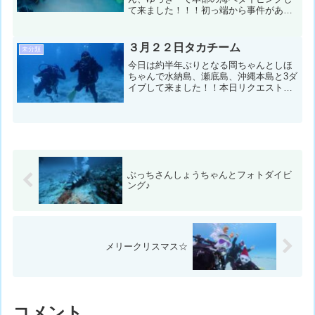
て来ました！！！初っ端から事件があり
ましたが、みなさんの優しい笑顔に救わ
れた藤川でしたが2本目はウミウシダイビ
ングとなりました✨では、振り返りま
３月２２日タカチーム
未分類
す。。。。コンディション...
今日は約半年ぶりとなる岡ちゃんとしほ
ちゃんで水納島、瀬底島、沖縄本島と3ダ
イブして来ました！！本日リクエストの
オランウータンクラブをしほちゃんはじ
っと眺めては写真を撮ったり！！そして
岡ちゃんはライトで生き物を探したり
と、まったりして来ました...
ぶっちさんしょうちゃんとフォトダイビ
ング♪
メリークリスマス☆
コメント