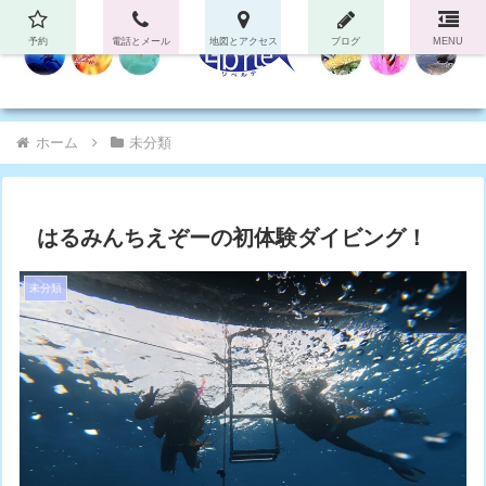
予約
電話とメール
地図とアクセス
ブログ
MENU
ホーム
未分類
はるみんちえぞーの初体験ダイビング！
未分類