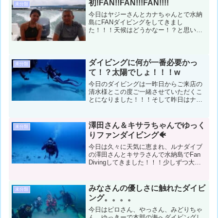
ドルに会うことができました！コンディ
初!FAN!!FAN!!!FAN!!!!
未分類
ション＆データ気温：３２...
今日はヤジーさんとカナちゃんとで水納
島にFANダイビングをしてきまし
た！！！天候はどうかなー！？と思いな
がらも本日は雨は降らず、たまに雲の隙
間から太陽が出てきたりと、最近では見
るのが珍しい太陽を見ながら、楽しく２
ダイブしてきました✨コンディ...
ダイビングに何が一番必要かっ
未分類
て！？太陽でしょ！！！w
今日のダイビングは一昨日からご来店の
清水様とこの度ご一緒させていただくこ
とになりました！！！そして昨日はナイ
トダイビングばりの海の中でしたので、
リベンジダイビングとなりました！！！
本日は快晴！！！レッツゴーーー
澤田さん＆キサラちゃんでゆっく
未分類
ー！！！！！！コンディション＆...
りファンダイビング🐠
今日は久々に天気に恵まれ、ルナダイブ
の澤田さんとキサラさんで水納島でFan
Divingしてきました！！！少しずつ大き
くなってきたスカシテンジクダイなどを
見たり、綺麗なサンゴを見たりとゆっく
りと時間が流れるのを楽しんできました
みなさんの優しさに触れたダイビ
未分類
✨コンディショ...
ング。。。。
今日はピロさん、やっさん、みどりちゃ
ん、ゆっきーで本部の海へダイビングし