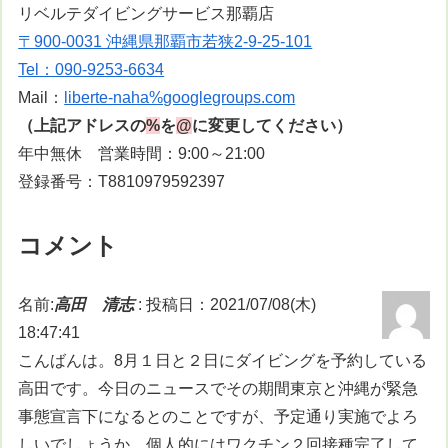
リベルテダイビングサービス那覇店
〒900-0031 沖縄県那覇市若狭2-9-25-101
Tel：090-9253-6634
Mail：
liberte-naha%googlegroups.com
（上記アドレスの
%
を
@
に変更してください）
年中無休 営業時間：9:00～21:00
登録番号：T8810979592397
コメント
名前:
高田 清志
:
投稿日：2021/07/08(木)
18:47:41
こんばんは。8月１日と２日にダイビングを予約している
高田です。今日のニュースでその期間東京と沖縄が緊急
事態宣言下になるとのことですが、予定通り実施でよろ
しいでしょうか。個人的にはワクチン２回接種完了して