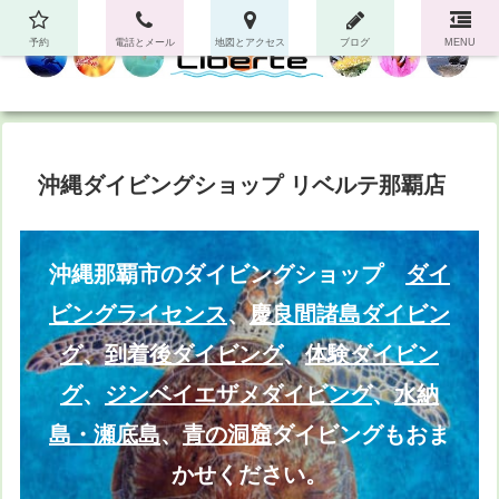
予約
電話とメール
地図とアクセス
ブログ
MENU
沖縄ダイビングショップ リベルテ那覇店
沖縄那覇市のダイビングショップ
ダイ
ビングライセンス
、
慶良間諸島ダイビン
グ
、
到着後ダイビング
、
体験ダイビン
グ
、
ジンベイエザメダイビング
、
水納
島・瀬底島
、
青の洞窟
ダイビングもおま
かせください。